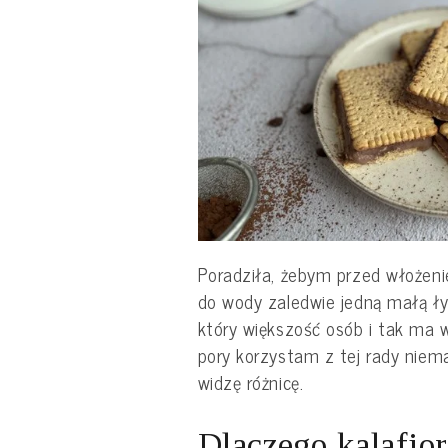
Poradziła, żebym przed włożeni
do wody zaledwie jedną małą ł
który większość osób i tak ma 
pory korzystam z tej rady nie
widzę różnicę.
Dlaczego kalafior