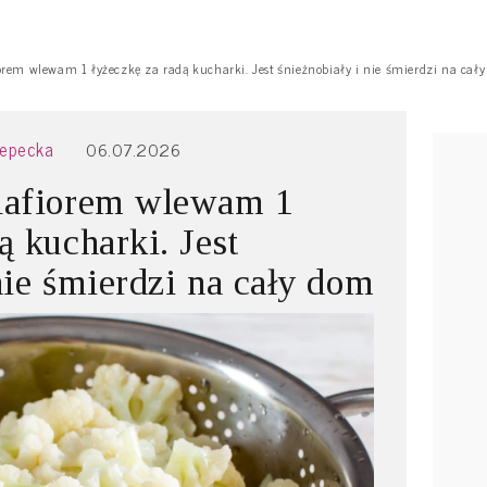
orem wlewam 1 łyżeczkę za radą kucharki. Jest śnieżnobiały i nie śmierdzi na cał
zepecka
06.07.2026
alafiorem wlewam 1
ą kucharki. Jest
nie śmierdzi na cały dom