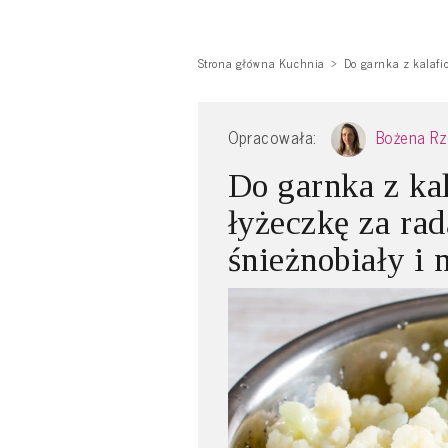
Strona główna Kuchnia
Do garnka z kalafi
Opracowała:
Bożena R
Do garnka z k
łyżeczkę za rad
śnieżnobiały i 