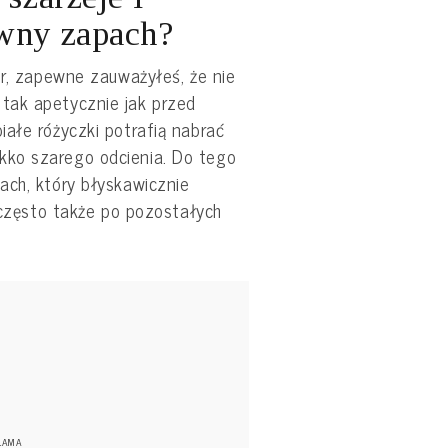
ywny zapach?
or, zapewne zauważyłeś, że nie
tak apetycznie jak przed
ałe różyczki potrafią nabrać
ko szarego odcienia. Do tego
ach, który błyskawicznie
a często także po pozostałych