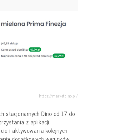
https://marketdino.pl/
h stacjonarnych Dino od 17 do
zystania z aplikacji,
ście i aktywowania kolejnych
niania dodatkowych warunków