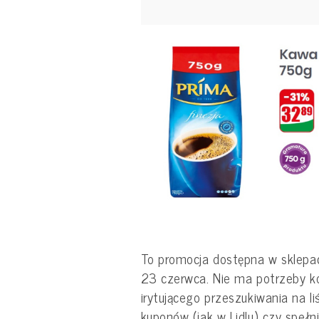
To promocja dostępna w sklepac
23 czerwca. Nie ma potrzeby kor
irytującego przeszukiwania na li
kuponów (jak w Lidlu) czy speł