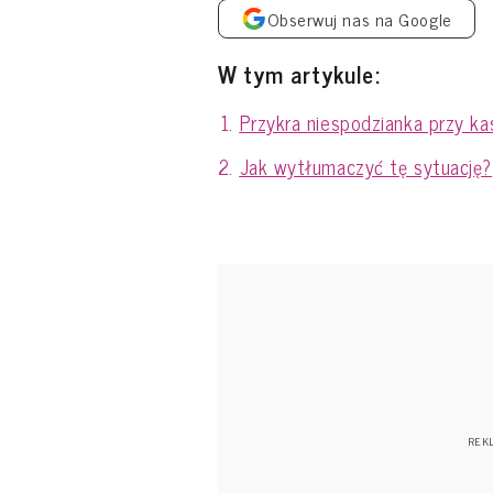
Obserwuj nas na Google
W tym artykule:
Przykra niespodzianka przy ka
Jak wytłumaczyć tę sytuację?