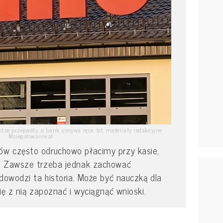
ądze przepadły, a bank umywa ręce, fot. materiały redakcyjne
Mojegotowanie.pl
w często odruchowo płacimy przy kasie,
ę. Zawsze trzeba jednak zachować
 dowodzi ta historia. Może być nauczką dla
ię z nią zapoznać i wyciągnąć wnioski.