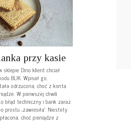
ianka przy kasie
sklepie Dino klient chciał
kodu BLIK. Wpisał go,
ostała odrzucona, choć z konta
iądze. W pierwszej chwili
o błąd techniczny i bank zaraz
po prostu „zawiesiła”. Niestety
płacona, choć pieniądze z