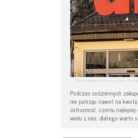
Klient zapłacił blikiem w Dino. Pieni
Podczas codziennych zakupó
nie patrząc nawet na kwot
ostrożność, czemu najlepiej
wielu z nas, dlatego warto s