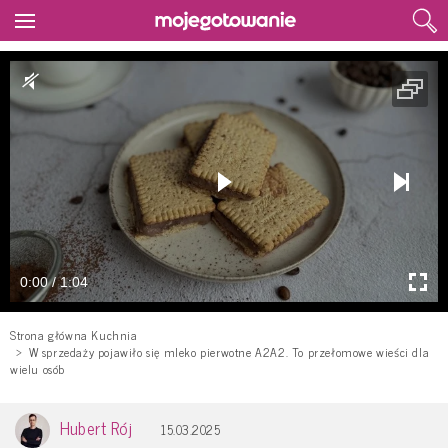
0:00 / 1:04
Strona główna Kuchnia
W sprzedaży pojawiło się mleko pierwotne A2A2. To przełomowe wieści dla
wielu osób
Hubert Rój
15.03.2025