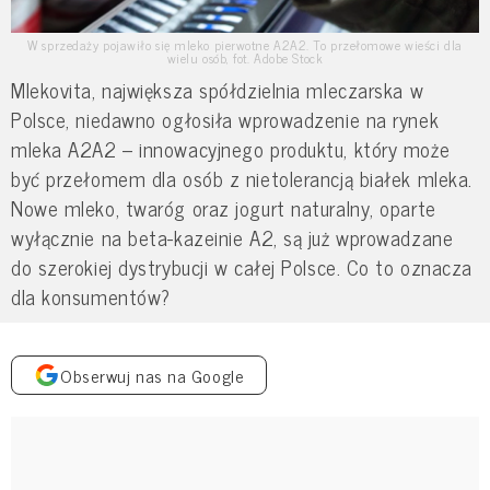
W sprzedaży pojawiło się mleko pierwotne A2A2. To przełomowe wieści dla
wielu osób, fot. Adobe Stock
Mlekovita, największa spółdzielnia mleczarska w
Polsce, niedawno ogłosiła wprowadzenie na rynek
mleka A2A2 – innowacyjnego produktu, który może
być przełomem dla osób z nietolerancją białek mleka.
Nowe mleko, twaróg oraz jogurt naturalny, oparte
wyłącznie na beta-kazeinie A2, są już wprowadzane
do szerokiej dystrybucji w całej Polsce. Co to oznacza
dla konsumentów?
Obserwuj nas na Google