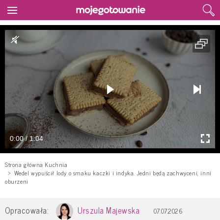
0:00 / 1:04
Strona główna Kuchnia
Wedel wypuścił lody o smaku kaczki i indyka. Jedni będą zachwyceni, inni
oburzeni
Opracowała:
Urszula Majewska
07.07.2026