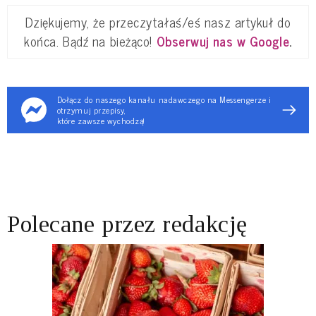
Dziękujemy, że przeczytałaś/eś nasz artykuł do
końca. Bądź na bieżąco!
Obserwuj nas w Google
.
Dołącz do naszego kanału nadawczego na Messengerze i
otrzymuj przepisy,
które zawsze wychodzą!
Polecane przez redakcję