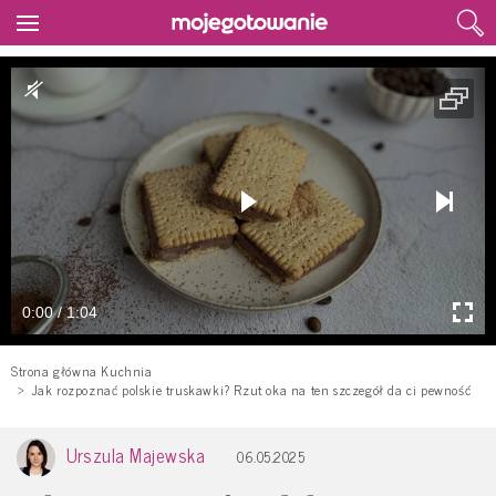
0:00 / 1:04
Strona główna Kuchnia
Jak rozpoznać polskie truskawki? Rzut oka na ten szczegół da ci pewność
Urszula Majewska
06.05.2025