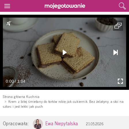
0:00 / 1:04
Strona główna Kuchnia
Krem z bitej śmietany do tortów robię jak cukiernik. Bez żelatyny, a stoi na
sztorc i jest lekki jak puch
Opracowała:
Ewa Niepytalska
21.05.2026