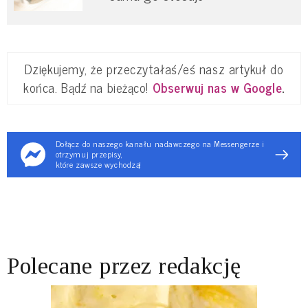
Dziękujemy, że przeczytałaś/eś nasz artykuł do
końca. Bądź na bieżąco!
Obserwuj nas w Google
.
Dołącz do naszego kanału nadawczego na Messengerze i
otrzymuj przepisy,
które zawsze wychodzą!
Polecane przez redakcję