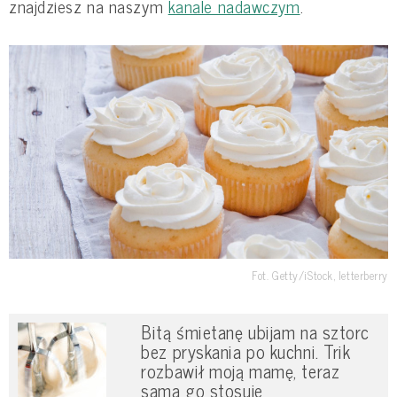
znajdziesz na naszym
kanale nadawczym
.
Fot. Getty/iStock, letterberry
Bitą śmietanę ubijam na sztorc
bez pryskania po kuchni. Trik
rozbawił moją mamę, teraz
sama go stosuje