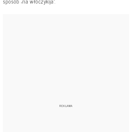
sposób „na włóczykija”.