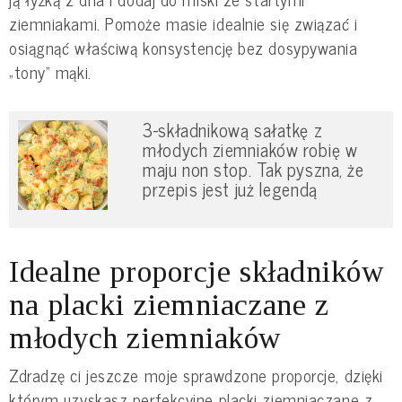
ziemniakami. Pomoże masie idealnie się związać i
osiągnąć właściwą konsystencję bez dosypywania
„tony” mąki.
3-składnikową sałatkę z
młodych ziemniaków robię w
maju non stop. Tak pyszna, że
przepis jest już legendą
Idealne proporcje składników
na placki ziemniaczane z
młodych ziemniaków
Zdradzę ci jeszcze moje sprawdzone proporcje, dzięki
którym uzyskasz perfekcyjne placki ziemniaczane z