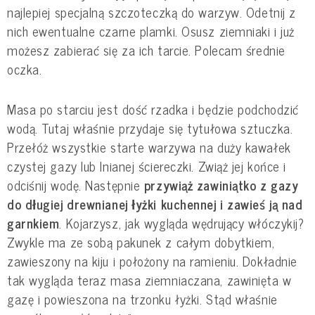
najlepiej specjalną szczoteczką do warzyw. Odetnij z
nich ewentualne czarne plamki. Osusz ziemniaki i już
możesz zabierać się za ich tarcie. Polecam średnie
oczka.
Masa po starciu jest dość rzadka i będzie podchodzić
wodą. Tutaj właśnie przydaje się tytułowa sztuczka.
Przełóż wszystkie starte warzywa na duży kawałek
czystej gazy lub lnianej ściereczki. Zwiąż jej końce i
odciśnij wodę. Następnie
przywiąż zawiniątko z gazy
do długiej drewnianej łyżki kuchennej i zawieś ją nad
garnkiem
. Kojarzysz, jak wygląda wędrujący włóczykij?
Zwykle ma ze sobą pakunek z całym dobytkiem,
zawieszony na kiju i położony na ramieniu. Dokładnie
tak wygląda teraz masa ziemniaczana, zawinięta w
gazę i powieszona na trzonku łyżki. Stąd właśnie