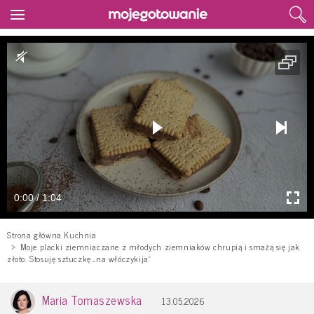
0:00 / 1:04
Strona główna Kuchnia
Moje placki ziemniaczane z młodych ziemniaków chrupią i smażą się jak
złoto. Stosuję sztuczkę „na włóczykija”
Maria Tomaszewska
13.05.2026