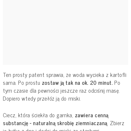
Ten prosty patent sprawia, że woda wycieka z kartofli
sama. Po prostu
zostaw ją tak na ok. 20 minut.
Po
tym czasie dla pewności jeszcze raz odciśnij masę.
Dopiero wtedy przełóż ją do miski.
Ciecz, która ściekła do garnka,
zawiera cenną
substancję - naturalną skrobię ziemniaczaną
. Zbierz
ją łyżką z dna i dodaj do miski ze startymi