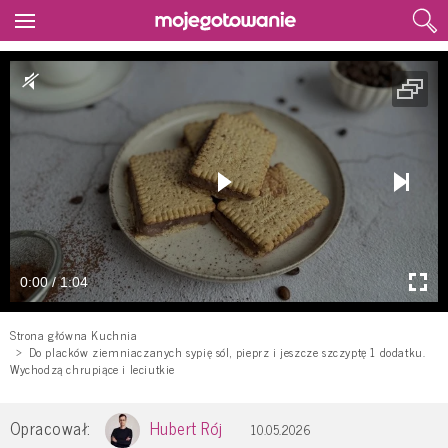
0:00 / 1:04
Strona główna Kuchnia
Do placków ziemniaczanych sypię sól, pieprz i jeszcze szczyptę 1 dodatku.
Wychodzą chrupiące i leciutkie
Opracował:
Hubert Rój
10.05.2026