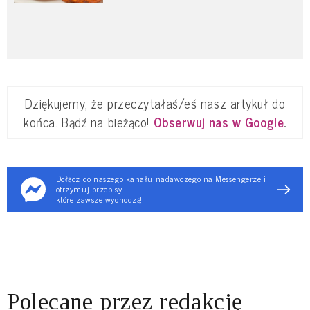
Dziękujemy, że przeczytałaś/eś nasz artykuł do
końca. Bądź na bieżąco!
Obserwuj nas w Google
.
Dołącz do naszego kanału nadawczego na Messengerze i
otrzymuj przepisy,
które zawsze wychodzą!
Polecane przez redakcję