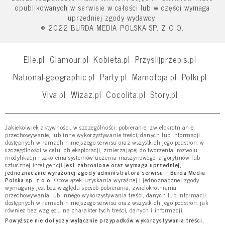
opublikowanych w serwisie w całości lub w części wymaga
uprzedniej zgody wydawcy.
© 2022 BURDA MEDIA POLSKA SP. Z O.O.
Elle.pl
Glamour.pl
Kobieta.pl
Przyslijprzepis.pl
National-geographic.pl
Party.pl
Mamotoja.pl
Polki.pl
Viva.pl
Wizaz.pl
Cocolita.pl
Story.pl
Jakiekolwiek aktywności, w szczególności: pobieranie, zwielokrotnianie,
przechowywanie, lub inne wykorzystywanie treści, danych lub informacji
dostępnych w ramach niniejszego serwisu oraz wszystkich jego podstron, w
szczególności w celu ich eksploracji, zmierzającej do tworzenia, rozwoju,
modyfikacji i szkolenia systemów uczenia maszynowego, algorytmów lub
sztucznej inteligencji
jest zabronione oraz wymaga uprzedniej,
jednoznacznie wyrażonej zgody administratora serwisu – Burda Media
Polska sp. z o.o.
Obowiązek uzyskania wyraźnej i jednoznacznej zgody
wymagany jest bez względu sposób pobierania, zwielokrotniania,
przechowywania lub innego wykorzystywania treści, danych lub informacji
dostępnych w ramach niniejszego serwisu oraz wszystkich jego podstron, jak
również bez względu na charakter tych treści, danych i informacji.
Powyższe nie dotyczy wyłącznie przypadków wykorzystywania treści,