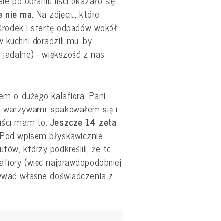
ale po obraniu liści okazało się,
 nie ma.
Na zdjęciu, które
i środek i stertę odpadów wokół
 kuchni doradzili mu, by
ą jadalne) - większość z nas
łem o dużego kalafiora. Pani
i warzywami, spakowałem się i
iści mam to.
Jeszcze 14 zeta
. Pod wpisem błyskawicznie
tów, którzy podkreślili, że to
lafiory (więc najprawdopodobniej
isywać własne doświadczenia z