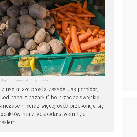
MojeGotowanie.pl Zdjęcie własne
u z nas miało prostą zasadę. Jak pomidor,
j „od pana z bazarku”, bo przecież swojskie,
 Tymczasem coraz więcej osób przekonuje się,
” produktów ma z gospodarstwem tyle
rakiem.