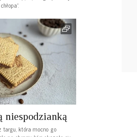
 chłopa”.
ą niespodzianką
z targu, która mocno go