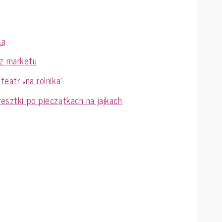
ką
 z marketu
teatr „na rolnika”
resztki po pieczątkach na jajkach