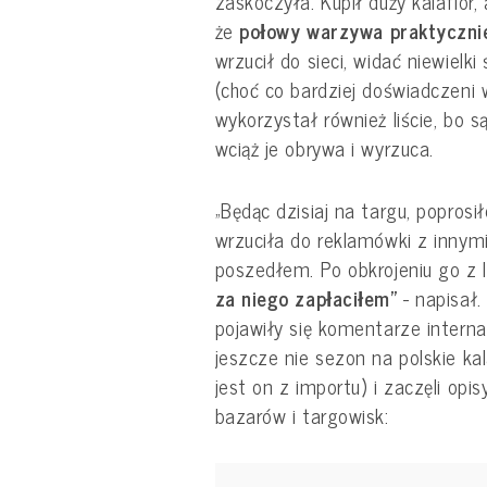
zaskoczyła. Kupił duży kalafior, 
że
połowy warzywa praktycznie
wrzucił do sieci, widać niewielk
(choć co bardziej doświadczeni w
wykorzystał również liście, bo s
wciąż je obrywa i wyrzuca.
„Będąc dzisiaj na targu, poprosi
wrzuciła do reklamówki z innym
poszedłem. Po obkrojeniu go z l
za niego zapłaciłem”
- napisał
pojawiły się komentarze internau
jeszcze nie sezon na polskie ka
jest on z importu) i zaczęli op
bazarów i targowisk: