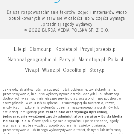
Dalsze rozpowszechnianie tekstów, zdjęć i materiałów wideo
opublikowanych w serwisie w całości lub w części wymaga
uprzedniej zgody wydawcy.
© 2022 BURDA MEDIA POLSKA SP. Z O.O.
Elle.pl
Glamour.pl
Kobieta.pl
Przyslijprzepis.pl
National-geographic.pl
Party.pl
Mamotoja.pl
Polki.pl
Viva.pl
Wizaz.pl
Cocolita.pl
Story.pl
Jakiekolwiek aktywności, w szczególności: pobieranie, zwielokrotnianie,
przechowywanie, lub inne wykorzystywanie treści, danych lub informacji
dostępnych w ramach niniejszego serwisu oraz wszystkich jego podstron, w
szczególności w celu ich eksploracji, zmierzającej do tworzenia, rozwoju,
modyfikacji i szkolenia systemów uczenia maszynowego, algorytmów lub
sztucznej inteligencji
jest zabronione oraz wymaga uprzedniej,
jednoznacznie wyrażonej zgody administratora serwisu – Burda Media
Polska sp. z o.o.
Obowiązek uzyskania wyraźnej i jednoznacznej zgody
wymagany jest bez względu sposób pobierania, zwielokrotniania,
przechowywania lub innego wykorzystywania treści, danych lub informacji
dostępnych w ramach niniejszego serwisu oraz wszystkich jego podstron, jak