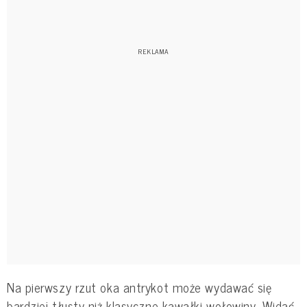
Na pierwszy rzut oka antrykot może wydawać się
bardziej tłusty niż klasyczne kawałki wołowiny. Widać