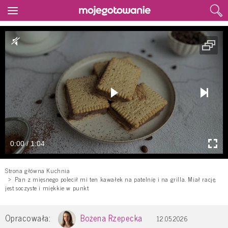
0:00 / 1:04
Strona główna Kuchnia
Pan z mięsnego polecił mi ten kawałek na patelnię i na grilla. Miał rację,
jest soczyste i miękkie w punkt
Opracowała:
Bożena Rzepecka
12.05.2026