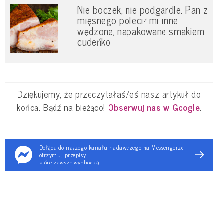
Nie boczek, nie podgardle. Pan z
mięsnego polecił mi inne
wędzone, napakowane smakiem
cudeńko
Dziękujemy, że przeczytałaś/eś nasz artykuł do
końca. Bądź na bieżąco!
Obserwuj nas w Google
.
Dołącz do naszego kanału nadawczego na Messengerze i
otrzymuj przepisy,
które zawsze wychodzą!