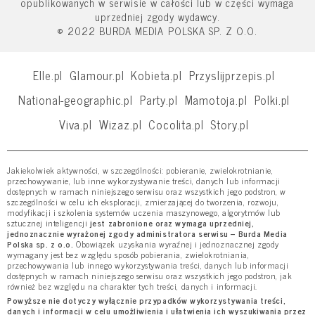
opublikowanych w serwisie w całości lub w części wymaga
uprzedniej zgody wydawcy.
© 2022 BURDA MEDIA POLSKA SP. Z O.O.
Elle.pl
Glamour.pl
Kobieta.pl
Przyslijprzepis.pl
National-geographic.pl
Party.pl
Mamotoja.pl
Polki.pl
Viva.pl
Wizaz.pl
Cocolita.pl
Story.pl
Jakiekolwiek aktywności, w szczególności: pobieranie, zwielokrotnianie,
przechowywanie, lub inne wykorzystywanie treści, danych lub informacji
dostępnych w ramach niniejszego serwisu oraz wszystkich jego podstron, w
szczególności w celu ich eksploracji, zmierzającej do tworzenia, rozwoju,
modyfikacji i szkolenia systemów uczenia maszynowego, algorytmów lub
sztucznej inteligencji
jest zabronione oraz wymaga uprzedniej,
jednoznacznie wyrażonej zgody administratora serwisu – Burda Media
Polska sp. z o.o.
Obowiązek uzyskania wyraźnej i jednoznacznej zgody
wymagany jest bez względu sposób pobierania, zwielokrotniania,
przechowywania lub innego wykorzystywania treści, danych lub informacji
dostępnych w ramach niniejszego serwisu oraz wszystkich jego podstron, jak
również bez względu na charakter tych treści, danych i informacji.
Powyższe nie dotyczy wyłącznie przypadków wykorzystywania treści,
danych i informacji w celu umożliwienia i ułatwienia ich wyszukiwania przez