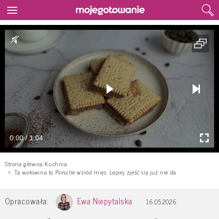
0:00 / 1:04
Strona główna Kuchnia
Ta wołowina to Porsche wśród mięs. Lepiej zjeść się już nie da
Opracowała:
Ewa Niepytalska
16.05.2026