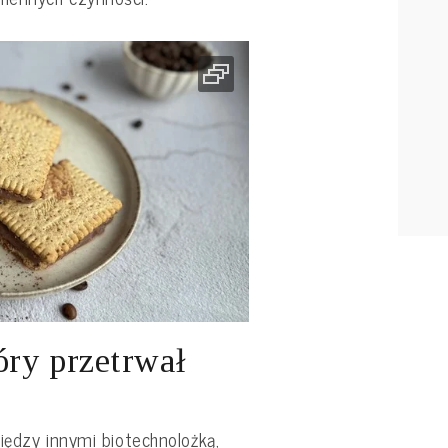
óry przetrwał
iędzy innymi biotechnolożką,