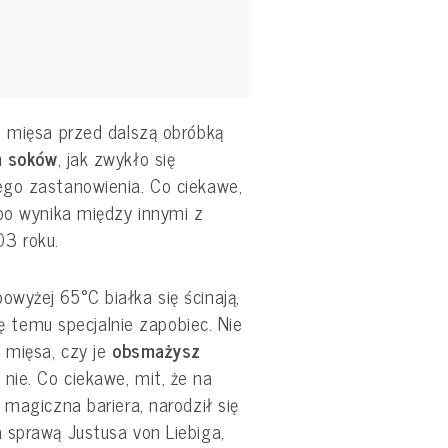
e mięsa przed dalszą obróbką
m soków
, jak zwykło się
ego zastanowienia. Co ciekawe,
 bo wynika między innymi z
03 roku.
wyżej 65°C białka się ścinają,
ię temu specjalnie zapobiec. Nie
 mięsa, czy je
obsmażysz
nie. Co ciekawe, mit, że na
 magiczna bariera, narodził się
 sprawą Justusa von Liebiga,