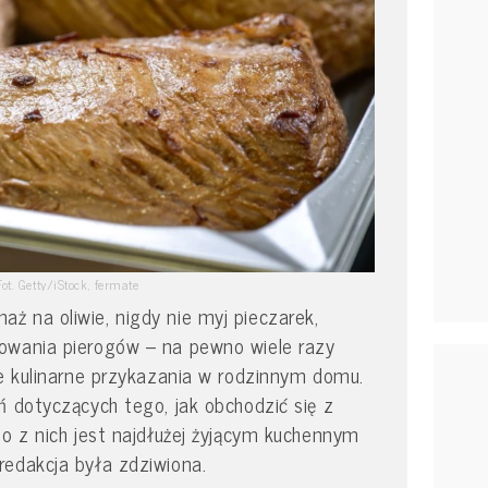
Fot. Getty/iStock, fermate
 na oliwie, nigdy nie myj pieczarek,
owania pierogów – na pewno wiele razy
ne kulinarne przykazania w rodzinnym domu.
ń dotyczących tego, jak obchodzić się z
no z nich jest najdłużej żyjącym kuchennym
redakcja była zdziwiona.