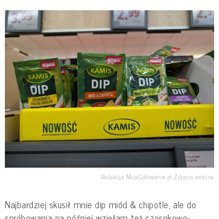
Redakcja MojeGotowanie.pl Zdjęcie własne
Najbardziej skusił mnie dip miód & chipotle, ale do
spróbowania na później wzięłam też czosnkowo-