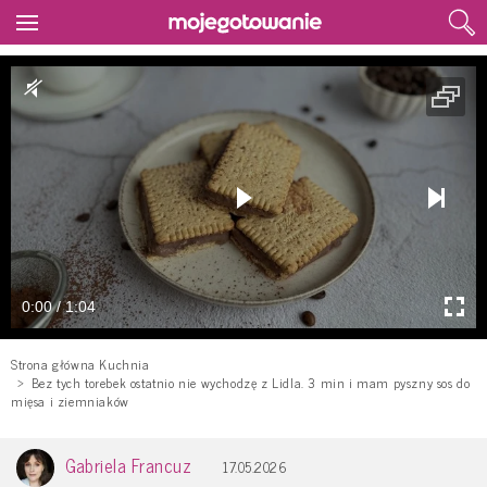
0:00 / 1:04
Strona główna Kuchnia
Bez tych torebek ostatnio nie wychodzę z Lidla. 3 min i mam pyszny sos do
mięsa i ziemniaków
Gabriela Francuz
17.05.2026