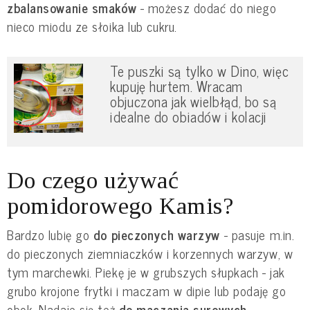
zbalansowanie smaków
- możesz dodać do niego
nieco miodu ze słoika lub cukru.
Te puszki są tylko w Dino, więc
kupuję hurtem. Wracam
objuczona jak wielbłąd, bo są
idealne do obiadów i kolacji
Do czego używać
pomidorowego Kamis?
Bardzo lubię go
do pieczonych warzyw
- pasuje m.in.
do pieczonych ziemniaczków i korzennych warzyw, w
tym marchewki. Piekę je w grubszych słupkach - jak
grubo krojone frytki i maczam w dipie lub podaję go
obok. Nadaje się też
do maczania surowych