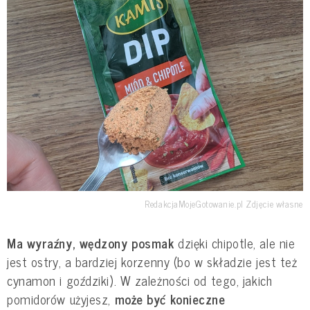
RedakcjaMojeGotowanie.pl Zdjęcie własne
Ma wyraźny, wędzony posmak
dzięki chipotle, ale nie
jest ostry, a bardziej korzenny (bo w składzie jest też
cynamon i goździki). W zależności od tego, jakich
pomidorów użyjesz,
może być konieczne