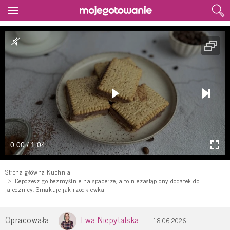
0:00 / 1:04
Strona główna Kuchnia
Depczesz go bezmyślnie na spacerze, a to niezastąpiony dodatek do
jajecznicy. Smakuje jak rzodkiewka
Opracowała:
Ewa Niepytalska
18.06.2026