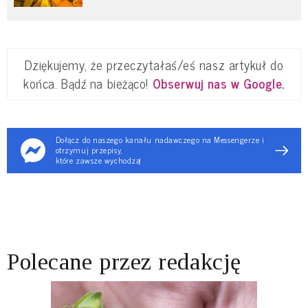
Dziękujemy, że przeczytałaś/eś nasz artykuł do
końca. Bądź na bieżąco!
Obserwuj nas w Google
.
Dołącz do naszego kanału nadawczego na Messengerze i
otrzymuj przepisy,
które zawsze wychodzą!
Polecane przez redakcję