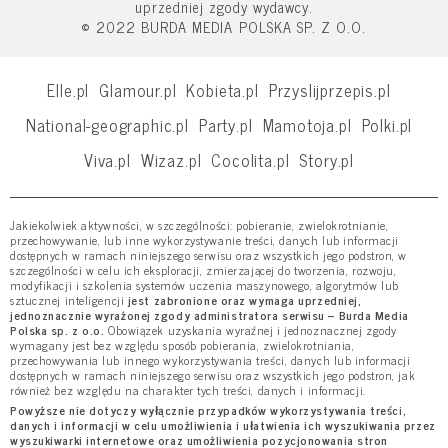
uprzedniej zgody wydawcy.
© 2022 BURDA MEDIA POLSKA SP. Z O.O.
Elle.pl
Glamour.pl
Kobieta.pl
Przyslijprzepis.pl
National-geographic.pl
Party.pl
Mamotoja.pl
Polki.pl
Viva.pl
Wizaz.pl
Cocolita.pl
Story.pl
Jakiekolwiek aktywności, w szczególności: pobieranie, zwielokrotnianie,
przechowywanie, lub inne wykorzystywanie treści, danych lub informacji
dostępnych w ramach niniejszego serwisu oraz wszystkich jego podstron, w
szczególności w celu ich eksploracji, zmierzającej do tworzenia, rozwoju,
modyfikacji i szkolenia systemów uczenia maszynowego, algorytmów lub
sztucznej inteligencji
jest zabronione oraz wymaga uprzedniej,
jednoznacznie wyrażonej zgody administratora serwisu – Burda Media
Polska sp. z o.o.
Obowiązek uzyskania wyraźnej i jednoznacznej zgody
wymagany jest bez względu sposób pobierania, zwielokrotniania,
przechowywania lub innego wykorzystywania treści, danych lub informacji
dostępnych w ramach niniejszego serwisu oraz wszystkich jego podstron, jak
również bez względu na charakter tych treści, danych i informacji.
Powyższe nie dotyczy wyłącznie przypadków wykorzystywania treści,
danych i informacji w celu umożliwienia i ułatwienia ich wyszukiwania przez
wyszukiwarki internetowe oraz umożliwienia pozycjonowania stron