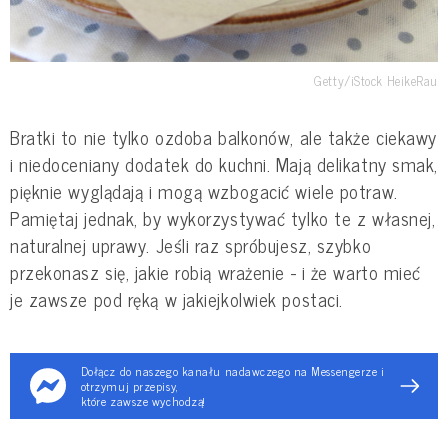
Getty/iStock HeikeRau
Bratki to nie tylko ozdoba balkonów, ale także ciekawy
i niedoceniany dodatek do kuchni. Mają delikatny smak,
pięknie wyglądają i mogą wzbogacić wiele potraw.
Pamiętaj jednak, by wykorzystywać tylko te z własnej,
naturalnej uprawy. Jeśli raz spróbujesz, szybko
przekonasz się, jakie robią wrażenie - i że warto mieć
je zawsze pod ręką w jakiejkolwiek postaci.
Dołącz do naszego kanału nadawczego na Messengerze i
otrzymuj przepisy,
które zawsze wychodzą!