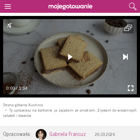
0:00 / 1:04
Strona główna Kuchnia
Ty uprawiasz na balkonie, ja zajadam ze smakiem. Zrywam do wiosennych
sałatek i deserów
Opracowała:
Gabriela Francuz
26.03.2026