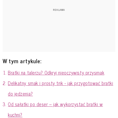
W tym artykule:
Bratki na talerzu? Odkryj nieoczywisty przysmak
Delikatny smak i prosty trik - jak przygotować bratki
do jedzenia?
Od sałatki po deser – jak wykorzystać bratki w
kuchni?