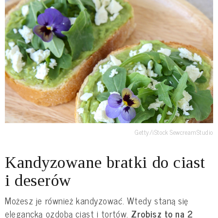
Getty/iStock SewcreamStudio
Kandyzowane bratki do ciast
i deserów
Możesz je również kandyzować. Wtedy staną się
elegancką ozdobą ciast i tortów.
Zrobisz to na 2