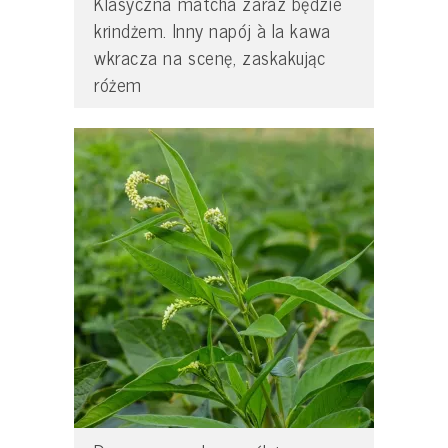
Klasyczna matcha zaraz będzie
krindżem. Inny napój à la kawa
wkracza na scenę, zaskakując
różem