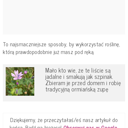
To najsmaczniejsze sposoby, by wykorzystać roślinę,
którą prawdopodobnie już masz pod ręką.
Mało kto wie, że te liście są
jadalne i smakują jak szpinak.
Zbieram je przed domem i robię
tradycyjną ormiańską zupę
Dziękujemy, że przeczytałaś/eś nasz artykuł do
końca. Bądź na bieżąco!
Obserwuj nas w Google
.