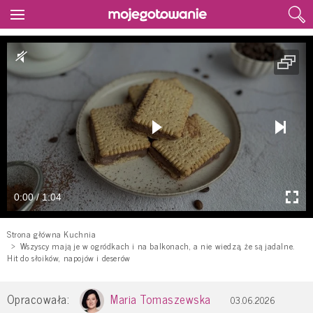
0:00 / 1:04
Strona główna Kuchnia
Wszyscy mają je w ogródkach i na balkonach, a nie wiedzą, że są jadalne.
Hit do słoików, napojów i deserów
Opracowała:
Maria Tomaszewska
03.06.2026