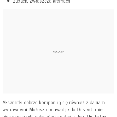
zupach, zwłaszcza kremach
Aksamitki dobrze komponują się również z daniami
wytrawnymi. Możesz dodawać je do tłustych mięs,
pieczonych ryb, gulaszów czy dań z dyni.
Delikatna