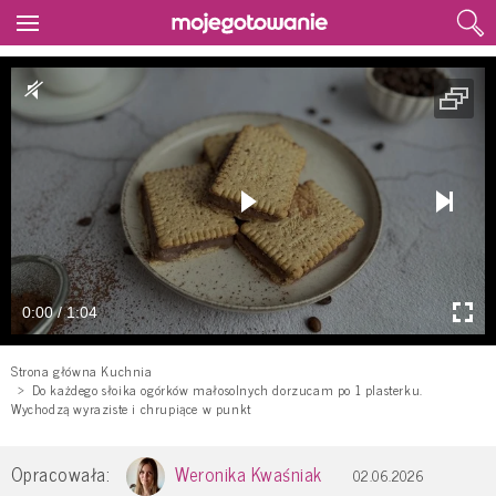
0:00 / 1:04
Strona główna Kuchnia
Do każdego słoika ogórków małosolnych dorzucam po 1 plasterku.
Wychodzą wyraziste i chrupiące w punkt
Opracowała:
Weronika Kwaśniak
02.06.2026