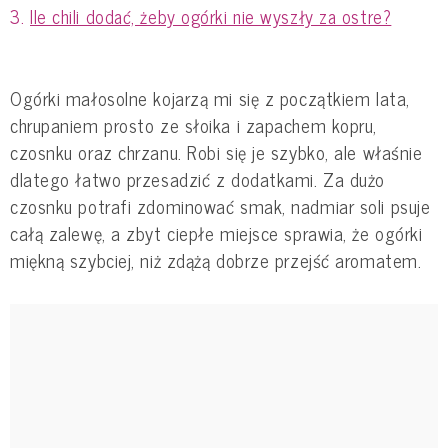
Ile chili dodać, żeby ogórki nie wyszły za ostre?
Ogórki małosolne kojarzą mi się z początkiem lata,
chrupaniem prosto ze słoika i zapachem kopru,
czosnku oraz chrzanu. Robi się je szybko, ale właśnie
dlatego łatwo przesadzić z dodatkami. Za dużo
czosnku potrafi zdominować smak, nadmiar soli psuje
całą zalewę, a zbyt ciepłe miejsce sprawia, że ogórki
miękną szybciej, niż zdążą dobrze przejść aromatem.