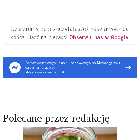
Dziękujemy, że przeczytałaś/eś nasz artykuł do
końca. Bądź na bieżąco!
Obserwuj nas w Google
.
Dołącz do naszego kanału nadawczego na Messengerze i
otrzymuj przepisy,
które zawsze wychodzą!
Polecane przez redakcję