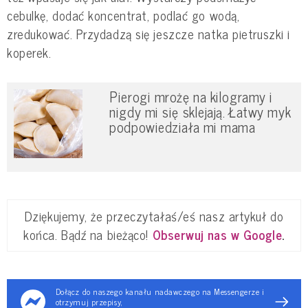
cebulkę, dodać koncentrat, podlać go wodą,
zredukować. Przydadzą się jeszcze natka pietruszki i
koperek.
Pierogi mrożę na kilogramy i
nigdy mi się sklejają. Łatwy myk
podpowiedziała mi mama
Dziękujemy, że przeczytałaś/eś nasz artykuł do
końca. Bądź na bieżąco!
Obserwuj nas w Google
.
Dołącz do naszego kanału nadawczego na Messengerze i
otrzymuj przepisy,