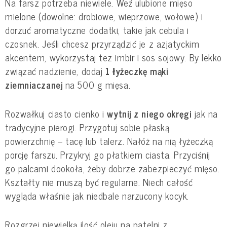
Na farsz potrzeba niewiele. Weź ulubione mięso
mielone (dowolne: drobiowe, wieprzowe, wołowe) i
dorzuć aromatyczne dodatki, takie jak cebula i
czosnek. Jeśli chcesz przyrządzić je z azjatyckim
akcentem, wykorzystaj tez imbir i sos sojowy. By lekko
związać nadzienie, dodaj
1 łyżeczkę mąki
ziemniaczanej
na 500 g mięsa.
Rozwałkuj ciasto cienko i
wytnij z niego okręgi
jak na
tradycyjne pierogi. Przygotuj sobie płaską
powierzchnię – tacę lub talerz. Nałóż na nią łyżeczką
porcję farszu. Przykryj go płatkiem ciasta. Przyciśnij
go palcami dookoła, żeby dobrze zabezpieczyć mięso.
Kształty nie muszą być regularne. Niech całość
wygląda właśnie jak niedbale narzucony kocyk.
Rozgrzej niewielką ilość oleju na patelni z