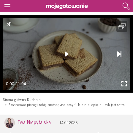
0:00 / 1:04
Strona główna Kuchnia
Ekspresowe pierogi robię metodą „na kocyk”. Nic nie lepię, a i tak jest sztos
Ewa Niepytalska
14.05.2026