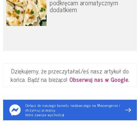
podkręcam aromatycznym
dodatkiem
Dziękujemy, że przeczytałaś/eś nasz artykuł do
końca. Bądź na bieżąco!
Obserwuj nas w Google
.
Dołącz do naszego kanału nadawczego na Messengerze i
otrzymuj przepisy,
które zawsze wychodzą!