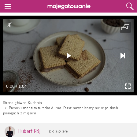
0:00 / 1:04
Strona główna Kuchnia
Pierożki manti to turecka duma. Farsz nawet lepszy niż w polskich
pierogach z mięsem
Hubert Rój
08.05.2026