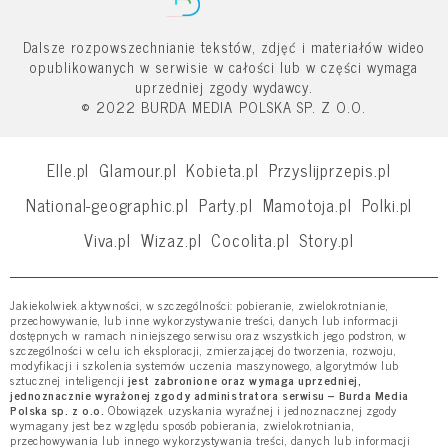
Dalsze rozpowszechnianie tekstów, zdjęć i materiałów wideo
opublikowanych w serwisie w całości lub w części wymaga
uprzedniej zgody wydawcy.
© 2022 BURDA MEDIA POLSKA SP. Z O.O.
Elle.pl
Glamour.pl
Kobieta.pl
Przyslijprzepis.pl
National-geographic.pl
Party.pl
Mamotoja.pl
Polki.pl
Viva.pl
Wizaz.pl
Cocolita.pl
Story.pl
Jakiekolwiek aktywności, w szczególności: pobieranie, zwielokrotnianie,
przechowywanie, lub inne wykorzystywanie treści, danych lub informacji
dostępnych w ramach niniejszego serwisu oraz wszystkich jego podstron, w
szczególności w celu ich eksploracji, zmierzającej do tworzenia, rozwoju,
modyfikacji i szkolenia systemów uczenia maszynowego, algorytmów lub
sztucznej inteligencji
jest zabronione oraz wymaga uprzedniej,
jednoznacznie wyrażonej zgody administratora serwisu – Burda Media
Polska sp. z o.o.
Obowiązek uzyskania wyraźnej i jednoznacznej zgody
wymagany jest bez względu sposób pobierania, zwielokrotniania,
przechowywania lub innego wykorzystywania treści, danych lub informacji