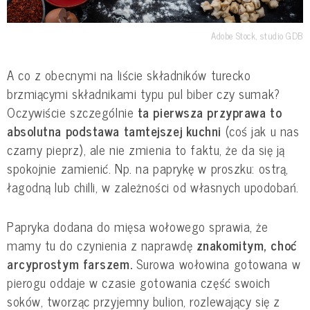
Adobe Stock, studio GDB
A co z obecnymi na liście składników turecko
brzmiącymi składnikami typu pul biber czy sumak?
Oczywiście szczególnie
ta pierwsza przyprawa to
absolutna podstawa tamtejszej kuchni
(coś jak u nas
czarny pieprz), ale nie zmienia to faktu, że da się ją
spokojnie zamienić. Np. na paprykę w proszku: ostrą,
łagodną lub chilli, w zależności od własnych upodobań.
Papryka dodana do mięsa wołowego sprawia, że
mamy tu do czynienia z naprawdę
znakomitym, choć
arcyprostym farszem.
Surowa wołowina gotowana w
pierogu oddaje w czasie gotowania część swoich
soków, tworząc przyjemny bulion, rozlewający się z