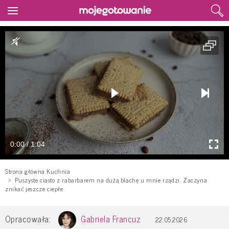
0:00 / 1:04
Strona główna Kuchnia
Puszyste ciasto z rabarbarem na dużą blachę u mnie rządzi. Zaczyna
znikać jeszcze ciepłe
Opracowała:
Gabriela Francuz
22.05.2026