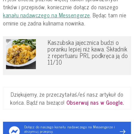
trików i przepisów, koniecznie dołącz do naszego
kanału nadawczego na Messengerze
. Będąc tam nie
ominie cię żadna kulinarna nowinka.
Kaszubska jajecznica budzi o
poranku lepiej niż kawa. Składnik
z repertuaru PRL podkręca ją do
11/10
Dziękujemy, że przeczytałaś/eś nasz artykuł do
końca. Bądź na bieżąco!
Obserwuj nas w Google
.
Dołącz do naszego kanału nadawczego na Messengerze i
otrzymuj przepisy,