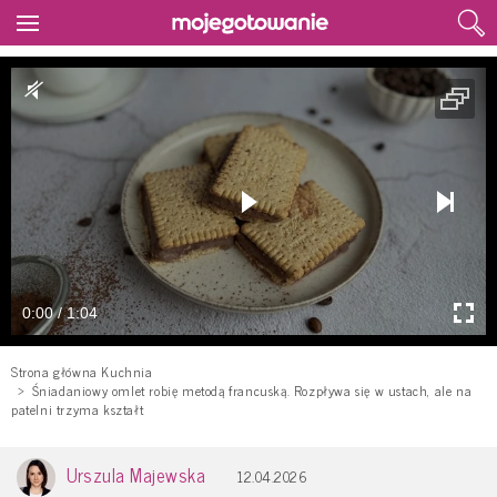
0:00 / 1:04
Strona główna Kuchnia
Śniadaniowy omlet robię metodą francuską. Rozpływa się w ustach, ale na
patelni trzyma kształt
Urszula Majewska
12.04.2026