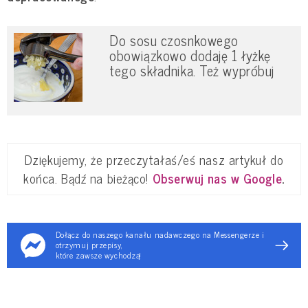
Do sosu czosnkowego
obowiązkowo dodaję 1 łyżkę
tego składnika. Też wypróbuj
Dziękujemy, że przeczytałaś/eś nasz artykuł do
końca. Bądź na bieżąco!
Obserwuj nas w Google
.
Dołącz do naszego kanału nadawczego na Messengerze i
otrzymuj przepisy,
które zawsze wychodzą!