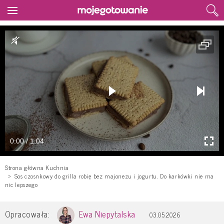
0:00 / 1:04
Strona główna Kuchnia
Sos czosnkowy do grilla robię bez majonezu i jogurtu. Do karkówki nie ma
nic lepszego
Opracowała:
Ewa Niepytalska
03.05.2026