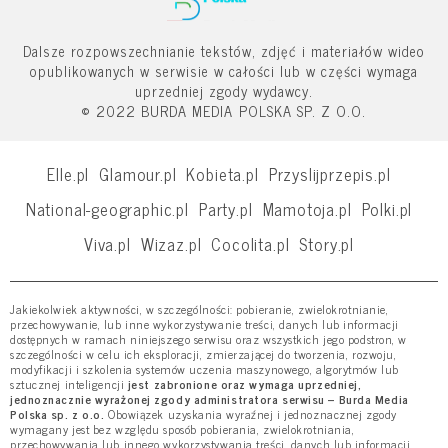
Dalsze rozpowszechnianie tekstów, zdjęć i materiałów wideo
opublikowanych w serwisie w całości lub w części wymaga
uprzedniej zgody wydawcy.
© 2022 BURDA MEDIA POLSKA SP. Z O.O.
Elle.pl
Glamour.pl
Kobieta.pl
Przyslijprzepis.pl
National-geographic.pl
Party.pl
Mamotoja.pl
Polki.pl
Viva.pl
Wizaz.pl
Cocolita.pl
Story.pl
Jakiekolwiek aktywności, w szczególności: pobieranie, zwielokrotnianie,
przechowywanie, lub inne wykorzystywanie treści, danych lub informacji
dostępnych w ramach niniejszego serwisu oraz wszystkich jego podstron, w
szczególności w celu ich eksploracji, zmierzającej do tworzenia, rozwoju,
modyfikacji i szkolenia systemów uczenia maszynowego, algorytmów lub
sztucznej inteligencji
jest zabronione oraz wymaga uprzedniej,
jednoznacznie wyrażonej zgody administratora serwisu – Burda Media
Polska sp. z o.o.
Obowiązek uzyskania wyraźnej i jednoznacznej zgody
wymagany jest bez względu sposób pobierania, zwielokrotniania,
przechowywania lub innego wykorzystywania treści, danych lub informacji