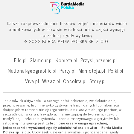
Dalsze rozpowszechnianie tekstów, zdjęć i materiałów wideo
opublikowanych w serwisie w całości lub w części wymaga
uprzedniej zgody wydawcy.
© 2022 BURDA MEDIA POLSKA SP. Z O.O.
Elle.pl
Glamour.pl
Kobieta.pl
Przyslijprzepis.pl
National-geographic.pl
Party.pl
Mamotoja.pl
Polki.pl
Viva.pl
Wizaz.pl
Cocolita.pl
Story.pl
Jakiekolwiek aktywności, w szczególności: pobieranie, zwielokrotnianie,
przechowywanie, lub inne wykorzystywanie treści, danych lub informacji
dostępnych w ramach niniejszego serwisu oraz wszystkich jego podstron, w
szczególności w celu ich eksploracji, zmierzającej do tworzenia, rozwoju,
modyfikacji i szkolenia systemów uczenia maszynowego, algorytmów lub
sztucznej inteligencji
jest zabronione oraz wymaga uprzedniej,
jednoznacznie wyrażonej zgody administratora serwisu – Burda Media
Polska sp. z o.o.
Obowiązek uzyskania wyraźnej i jednoznacznej zgody