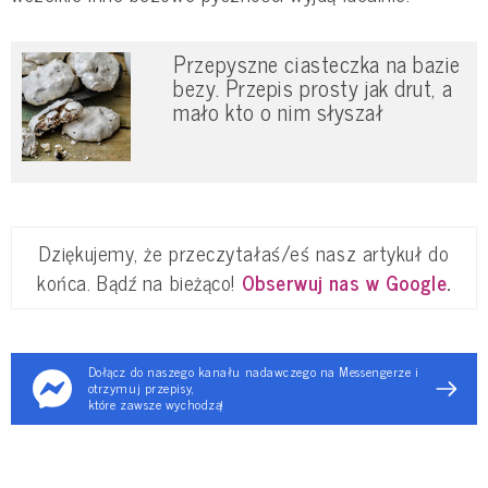
Przepyszne ciasteczka na bazie
bezy. Przepis prosty jak drut, a
mało kto o nim słyszał
Dziękujemy, że przeczytałaś/eś nasz artykuł do
końca. Bądź na bieżąco!
Obserwuj nas w Google
.
Dołącz do naszego kanału nadawczego na Messengerze i
otrzymuj przepisy,
które zawsze wychodzą!