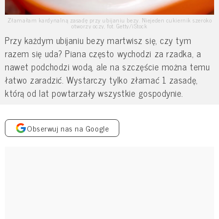
Złamałam kardynalną zasadę przy ubijaniu bezy. Niejeden cukiernik szeroko
otworzy oczy, fot. Getty/iStock
Przy każdym ubijaniu bezy martwisz się, czy tym
razem się uda? Piana często wychodzi za rzadka, a
nawet podchodzi wodą, ale na szczęście można temu
łatwo zaradzić. Wystarczy tylko złamać 1 zasadę,
którą od lat powtarzały wszystkie gospodynie.
Obserwuj nas na Google