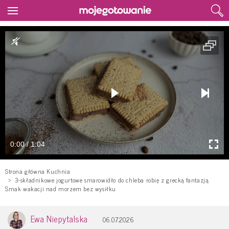
0:00 / 1:04
Strona główna Kuchnia
3-składnikowe jogurtowe smarowidło do chleba robię z grecką fantazją.
Smak wakacji nad morzem bez wysiłku
Ewa Niepytalska
06.07.2026