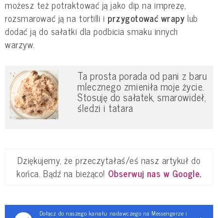
możesz też potraktować ją jako dip na imprezę,
rozsmarować ją na tortilli i
przygotować wrapy
lub
dodać ją do sałatki dla podbicia smaku innych
warzyw.
Ta prosta porada od pani z baru
mlecznego zmieniła moje życie.
Stosuję do sałatek, smarowideł,
śledzi i tatara
Dziękujemy, że przeczytałaś/eś nasz artykuł do
końca. Bądź na bieżąco!
Obserwuj nas w Google
.
Dołącz do naszego kanału nadawczego na Messengerze i