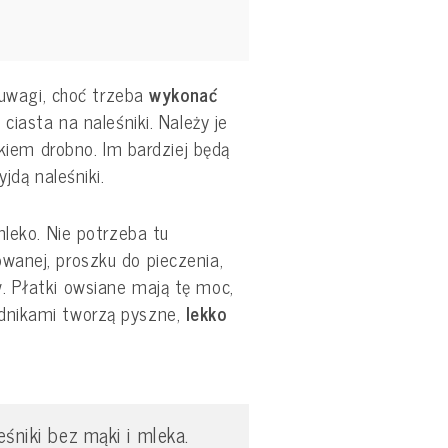
j uwagi, choć trzeba
wykonać
 ciasta na naleśniki. Należy je
łkiem drobno. Im bardziej będą
jdą naleśniki.
mleko. Nie potrzeba tu
anej, proszku do pieczenia,
 Płatki owsiane mają tę moc,
dnikami tworzą pyszne,
lekko
śniki bez mąki i mleka.