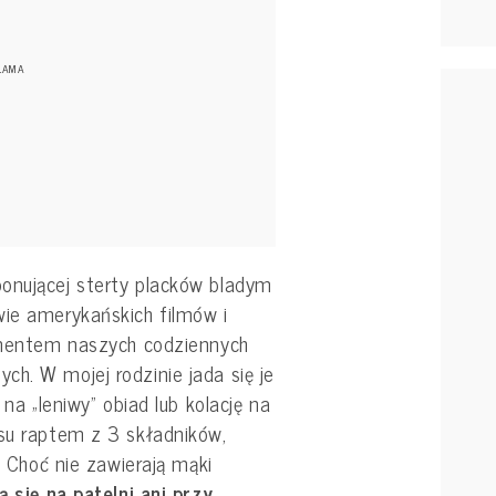
onującej sterty placków bladym
wie amerykańskich filmów i
lementem naszych codziennych
h. W mojej rodzinie jada się je
 na „leniwy” obiad lub kolację na
isu raptem z 3 składników,
j. Choć nie zawierają mąki
ą się na patelni ani przy