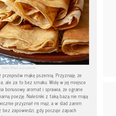
t. Getty/iStock, guy-ozenne
 przepisów mąkę pszenną. Przyznaję, że
na, ale za to bez smaku. Wolę w jej miejsce
ia bonusowy aromat i sprawia, że ograne
narną poezję. Naleśniki z taką bazą nie mają
wicznie przyznał mi mąż, a w ślad zanim
az bez zapowiedzi, gdy poczuje zapach