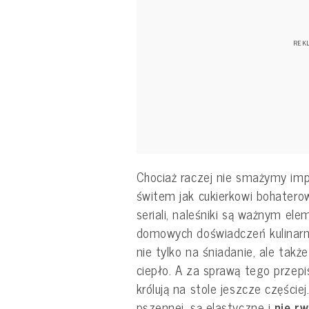
Chociaż raczej nie smażymy imp
świtem jak cukierkowi bohatero
seriali, naleśniki są ważnym e
domowych doświadczeń kulinarnyc
nie tylko na śniadanie, ale także
ciepło. A za sprawą tego przep
królują na stole jeszcze częście
pszennej, są elastyczne i
nie rw