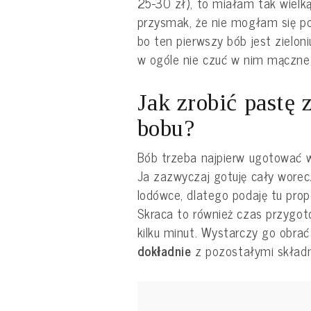
25-30 zł), to miałam tak wielk
przysmak, że nie mogłam się po
bo ten pierwszy bób jest zieloni
w ogóle nie czuć w nim mączn
Jak zrobić pastę 
bobu?
Bób trzeba najpierw ugotować w
Ja zazwyczaj gotuję cały worec
lodówce, dlatego podaję tu prop
Skraca to również czas przygot
kilku minut. Wystarczy go obrać
dokładnie
z pozostałymi składn