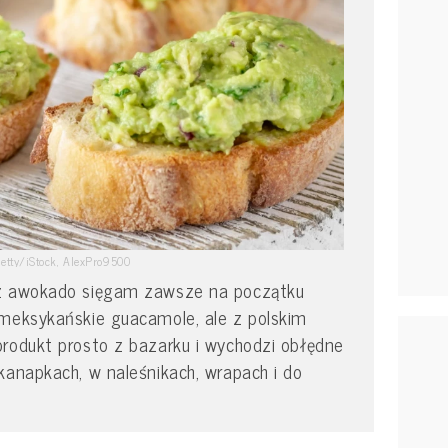
etty/iStock, AlexPro9500
 z awokado sięgam zawsze na początku
 meksykańskie guacamole, ale z polskim
produkt prosto z bazarku i wychodzi obłędne
kanapkach, w naleśnikach, wrapach i do