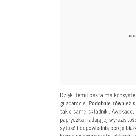
Dzięki temu pasta ma konsyste
guacamole.
Podobnie również 
takie same składniki. Awokado, 
papryczka nadają jej wyrazisto
sytość i odpowiednią porcję białk
kremowe smarowidła, zblenduj c