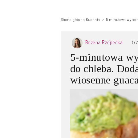
Strona główna Kuchnia
5-minutowa wyborn
Bożena Rzepecka
07
5-minutowa wy
do chleba. Dod
wiosenne guac