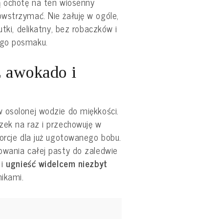
ą ochotę na ten wiosenny
wstrzymać. Nie żałuję w ogóle,
utki, delikatny, bez robaczków i
ego posmaku.
z awokado i
 osolonej wodzie do miękkości.
zek na raz i przechowuję w
orcje dla już ugotowanego bobu.
owania całej pasty do zaledwie
 i
ugnieść widelcem niezbyt
ikami.