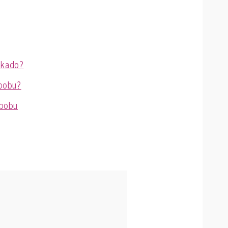
okado?
 bobu?
 bobu