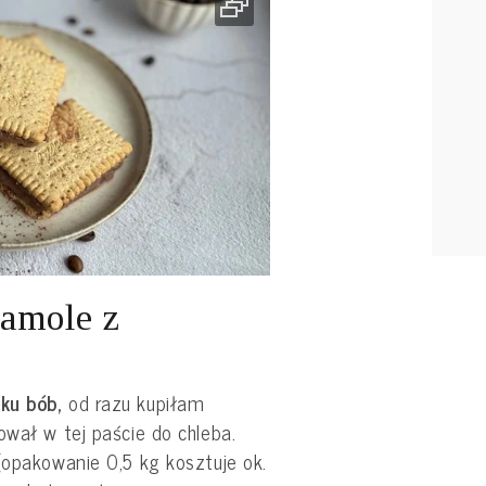
camole z
ku bób,
od razu kupiłam
ował w tej paście do chleba.
(opakowanie 0,5 kg kosztuje ok.