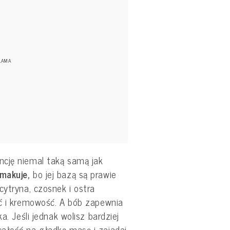
ncję niemal taką samą jak
smakuje,
bo jej bazą są prawie
cytryna, czosnek i ostra
ść i kremowość. A bób zapewnia
a. Jeśli jednak wolisz bardziej
ałość na gładką masę i zajadaj