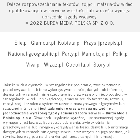
Dalsze rozpowszechnianie tekstów, zdjęć i materiałów wideo
opublikowanych w serwisie w całości lub w części wymaga
uprzedniej zgody wydawcy.
© 2022 BURDA MEDIA POLSKA SP. Z O.O.
Elle.pl
Glamour.pl
Kobieta.pl
Przyslijprzepis.pl
National-geographic.pl
Party.pl
Mamotoja.pl
Polki.pl
Viva.pl
Wizaz.pl
Cocolita.pl
Story.pl
Jakiekolwiek aktywności, w szczególności: pobieranie, zwielokrotnianie,
przechowywanie, lub inne wykorzystywanie treści, danych lub informacji
dostępnych w ramach niniejszego serwisu oraz wszystkich jego podstron, w
szczególności w celu ich eksploracji, zmierzającej do tworzenia, rozwoju,
modyfikacji i szkolenia systemów uczenia maszynowego, algorytmów lub
sztucznej inteligencji
jest zabronione oraz wymaga uprzedniej,
jednoznacznie wyrażonej zgody administratora serwisu – Burda Media
Polska sp. z o.o.
Obowiązek uzyskania wyraźnej i jednoznacznej zgody
wymagany jest bez względu sposób pobierania, zwielokrotniania,
przechowywania lub innego wykorzystywania treści, danych lub informacji
dostępnych w ramach niniejszego serwisu oraz wszystkich jego podstron, jak
również bez względu na charakter tych treści, danych i informacji.