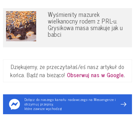
Wyśmienity mazurek
wielkanocny rodem z PRL-u.
Grysikowa masa smakuje jak u
babci
Dziękujemy, że przeczytałaś/eś nasz artykuł do
końca. Bądź na bieżąco!
Obserwuj nas w Google
.
Dołącz do naszego kanału nadawczego na Messengerze i
otrzymuj przepisy,
które zawsze wychodzą!