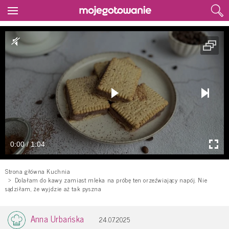
0:00 / 1:04
Strona główna Kuchnia
Dolałam do kawy zamiast mleka na próbę ten orzeźwiający napój. Nie
sądziłam, że wyjdzie aż tak pyszna
Anna Urbańska
24.07.2025