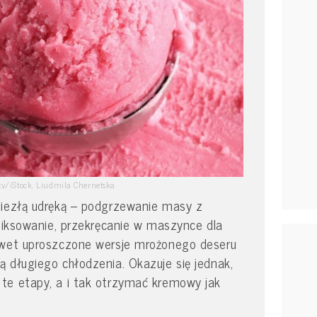
tty/iStock, Liudmila Chernetska
niezłą udręką – podgrzewanie masy z
 miksowanie, przekręcanie w maszynce dla
awet uproszczone wersje mrożonego deseru
 długiego chłodzenia. Okazuje się jednak,
te etapy, a i tak otrzymać kremowy jak