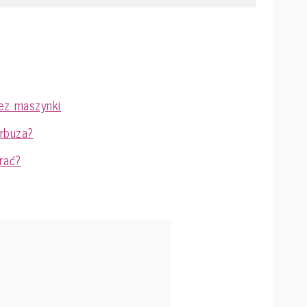
ez maszynki
arbuza?
rać?