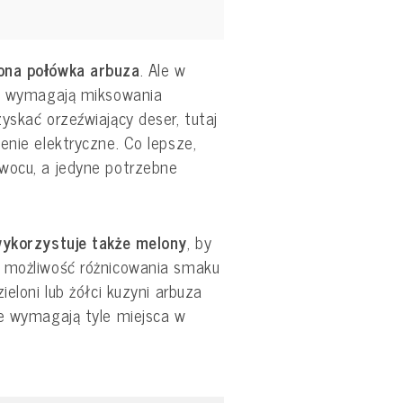
ona połówka arbuza
. Ale w
re wymagają miksowania
yskać orzeźwiający deser, tutaj
enie elektryczne. Co lepsze,
wocu, a jedyne potrzebne
ykorzystuje także melony
, by
e możliwość różnicowania smaku
ieloni lub żółci kuzyni arbuza
ie wymagają tyle miejsca w