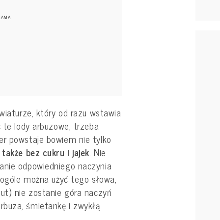
awiaturze, który od razu wstawia
c te lody arbuzowe, trzeba
er powstaje bowiem nie tylko
e
także bez cukru i jajek
. Nie
wanie odpowiedniego naczynia
w ogóle można użyć tego słowa,
nut) nie zostanie góra naczyń
rbuza, śmietankę i zwykłą