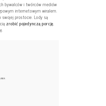
ych bywalców i twórców mediów
typowym internetowym wiralem.
 swojej prostocie. Lody są
ścią
zrobić pojedynczą porcję
,
ę.