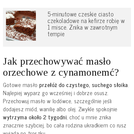
5-minutowe czeskie ciasto
czekoladowe na kefirze robię w
1 misce. Znika w zawrotnym
tempie
Jak przechowywać masło
orzechowe z cynamonemć?
Gotowe masło
przełóż do czystego, suchego słoika
.
Najlepiej wyparz go wcześniej i dobrze osusz.
Przechowuj masło w lodówce, szczególnie jeśli
dodajesz miód, wanilię albo olej. Zwykle spokojnie
wytrzyma około 2 tygodni
, choć u mnie znika
znacznie szybciej, bo cała rodzina ukradkiem co rusz
wyjada po troszku.