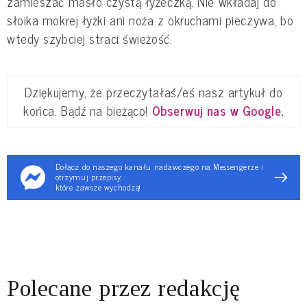
zamieszać masło czystą łyżeczką. Nie wkładaj do
słoika mokrej łyżki ani noża z okruchami pieczywa, bo
wtedy szybciej straci świeżość.
Dziękujemy, że przeczytałaś/eś nasz artykuł do
końca. Bądź na bieżąco!
Obserwuj nas w Google
.
Dołącz do naszego kanału nadawczego na Messengerze i
otrzymuj przepisy,
które zawsze wychodzą!
Polecane przez redakcję