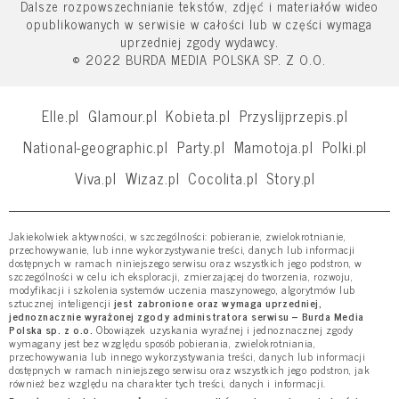
Dalsze rozpowszechnianie tekstów, zdjęć i materiałów wideo
opublikowanych w serwisie w całości lub w części wymaga
uprzedniej zgody wydawcy.
© 2022 BURDA MEDIA POLSKA SP. Z O.O.
Elle.pl
Glamour.pl
Kobieta.pl
Przyslijprzepis.pl
National-geographic.pl
Party.pl
Mamotoja.pl
Polki.pl
Viva.pl
Wizaz.pl
Cocolita.pl
Story.pl
Jakiekolwiek aktywności, w szczególności: pobieranie, zwielokrotnianie,
przechowywanie, lub inne wykorzystywanie treści, danych lub informacji
dostępnych w ramach niniejszego serwisu oraz wszystkich jego podstron, w
szczególności w celu ich eksploracji, zmierzającej do tworzenia, rozwoju,
modyfikacji i szkolenia systemów uczenia maszynowego, algorytmów lub
sztucznej inteligencji
jest zabronione oraz wymaga uprzedniej,
jednoznacznie wyrażonej zgody administratora serwisu – Burda Media
Polska sp. z o.o.
Obowiązek uzyskania wyraźnej i jednoznacznej zgody
wymagany jest bez względu sposób pobierania, zwielokrotniania,
przechowywania lub innego wykorzystywania treści, danych lub informacji
dostępnych w ramach niniejszego serwisu oraz wszystkich jego podstron, jak
również bez względu na charakter tych treści, danych i informacji.