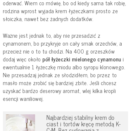
oderwać. Wiem co mówię, bo od kiedy sama tak robię,
rodzina wprost wyjada krem łyżeczkami prosto ze
słoiczka, nawet bez żadnych dodatków.
Ważne jest jednak to, aby nie przesadzić z
cynamonem, bo przykryje on cały smak orzechów, a
przecież nie o to tu chodzi. Na 400 g orzeszków
dodaj więc około
pół łyżeczki mielonego cynamonu
i
ewentualnie 1 łyżeczkę miodu albo syropu klonowego.
Nie przesadzaj jednak ze słodzidłem, bo przez to
masło może zrobić się bardziej zbite. Jeśli chcesz
uzyskać bardzo deserowy aromat, wlej kilka kropli
esencji waniliowej.
Najbardziej stabilny krem do
ciast i tortów kręcę metodą K-
C-M. Bez cudowania z