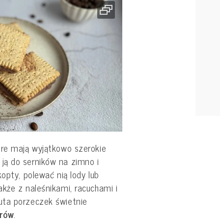
óre mają wyjątkowo szerokie
ją do serników na zimno i
opty, polewać nią lody lub
kże z naleśnikami, racuchami i
uta porzeczek świetnie
erów
.