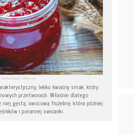
Getty/iStock, SMarina
akterystyczny, lekko kwaśny smak, który
mowych przetworach. Właśnie dlatego
niej gęstą, owocową frużelinę, która później
leśników i porannej owsianki.