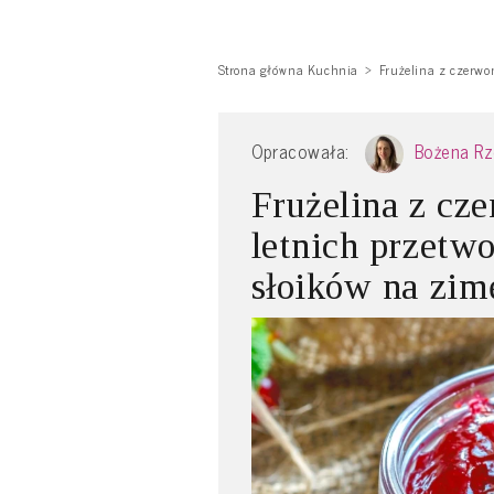
Strona główna Kuchnia
Frużelina z czerwon
Opracowała:
Bożena R
Frużelina z cze
letnich przetw
słoików na zim