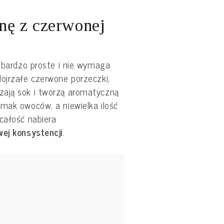
inę z czerwonej
t bardzo proste i nie wymaga
dojrzałe czerwone porzeczki,
zają sok i tworzą aromatyczną
smak owoców, a niewielka ilość
całość nabiera
wej konsystencji
.