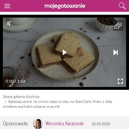
0:00 / 1:04
Strona główna Kuchnia
Kakaowy sernik na zimno robię co roku na Boże Ciało. Krem z bitej
śmietany wychodzi sztywny w punkt
Opracowała:
Weronika Kwaśniak
02.06.2026