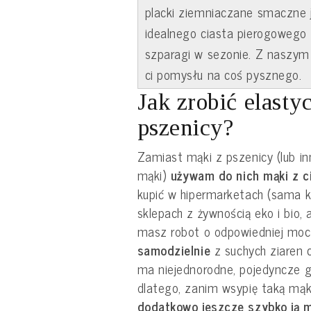
placki ziemniaczane smaczne ja
idealnego ciasta pierogowego
szparagi w sezonie. Z naszym
ci pomysłu na coś pysznego.
Jak zrobić elasty
pszenicy?
Zamiast mąki z pszenicy (lub i
mąki)
używam do nich mąki z c
kupić w hipermarketach (sama k
sklepach z żywnością eko i bio, a
masz robot o odpowiedniej moc
samodzielnie
z suchych ziaren 
ma niejednorodne, pojedyncze gr
dlatego, zanim wsypię taką mąk
dodatkowo jeszcze szybko ją m