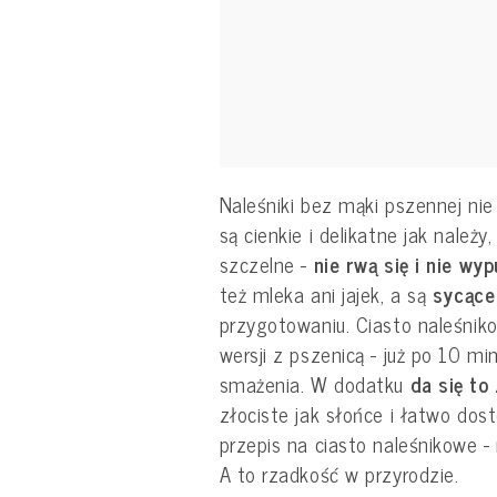
Naleśniki bez mąki pszennej n
są cienkie i delikatne jak należy
szczelne -
nie rwą się i nie wy
też mleka ani jajek, a są
sycące
przygotowaniu. Ciasto naleśnik
wersji z pszenicą - już po 10 m
smażenia. W dodatku
da się to
złociste jak słońce i łatwo dos
przepis na ciasto naleśnikowe - 
A to rzadkość w przyrodzie.