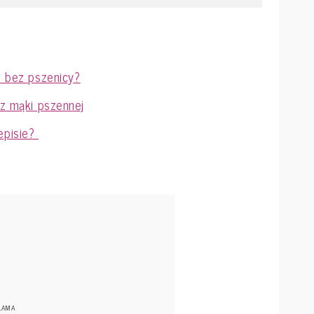
i bez pszenicy?
ez mąki pszennej
episie?