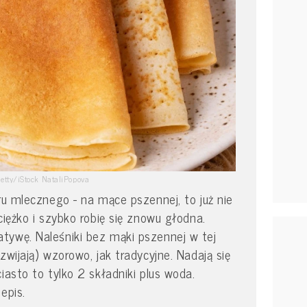
etty/iStock NataliPopova
aru mlecznego - na mące pszennej, to już nie
ciężko i szybko robię się znowu głodna.
tywę. Naleśniki bez mąki pszennej w tej
zwijają) wzorowo, jak tradycyjne. Nadają się
iasto to tylko 2 składniki plus woda.
epis.