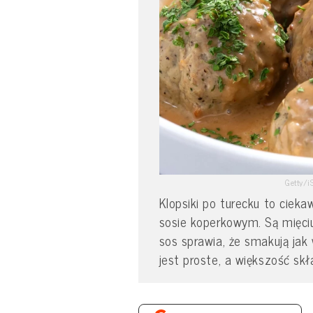
Getty/i
Klopsiki po turecku to ciek
sosie koperkowym. Są mięciu
sos sprawia, że smakują jak 
jest proste, a większość s