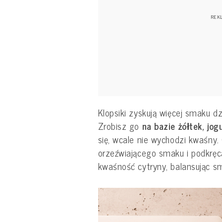
Klopsiki zyskują więcej smaku d
Zrobisz go
na bazie żółtek, jog
się, wcale nie wychodzi kwaśny
orzeźwiającego smaku i podkręc
kwaśność cytryny, balansując s