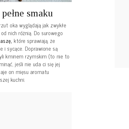
i pełne smaku
 rzut oka wyglądają jak zwykłe
 od nich różnią. Do surowego
kaszę,
które sprawiają, że
ie i sycące. Doprawione są
zyli kminem rzymskim (to nie to
ąć, jeśli nie uda ci się jej
daje on mięsu aromatu
szej kuchni.