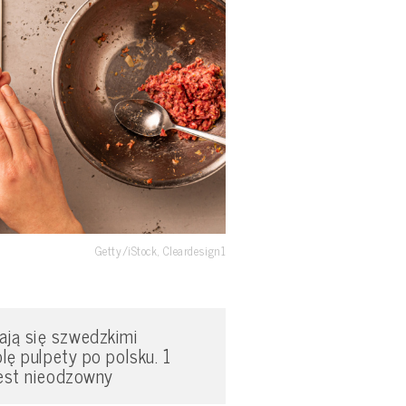
Getty/iStock, Cleardesign1
ją się szwedzkimi
olę pulpety po polsku. 1
jest nieodzowny