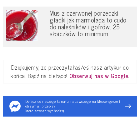
Mus z czerwonej porzeczki
gładki jak marmolada to cudo
do naleśników i gofrów. 25
słoiczków to minimum
Dziękujemy, że przeczytałaś/eś nasz artykuł do
końca. Bądź na bieżąco!
Obserwuj nas w Google
.
Dołącz do naszego kanału nadawczego na Messengerze i
otrzymuj przepisy,
które zawsze wychodzą!