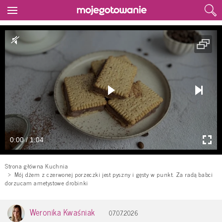
0:00 / 1:04
Strona główna Kuchnia
Mój dżem z czerwonej porzeczki jest pyszny i gęsty w punkt. Za radą babci
dorzucam ametystowe drobinki
Weronika Kwaśniak
07.07.2026