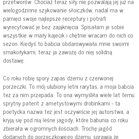
przetworów. Chociaż teraz siły nie pozwalają jej już na
wielogodzinne szykowanie słoiczków, nadal ma w
pamięci swoje najlepsze receptury i potrafi
wyrecytować je bez zająknięcia. Spisałam je sobie
wszystkie w mały kajecik i chętnie wracam do nich co
sezon. Kiedyś to babcia obdarowywała mnie swoimi
smakołykami, teraz ja zawożę do niej solidną
dostawę.
Co roku robię spory zapas dżemu z czerwonej
porzeczki. To mój ulubiony letni rarytas, a moja babcia
też za nim przepada. To ona wymyśliła wiele lat temu
sprytny patent z ametystowymi drobinkami - ta
poetycka nazwa też jest oczywiście jej autorstwa, a
kryją się pod nią leśne jagody, które babunia co roku
zbierała w ogromnych ilościach. Trochę jagód
dodanych do porzeczkowego dżemu, sprawia że