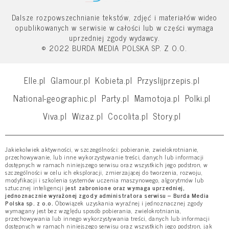
Dalsze rozpowszechnianie tekstów, zdjęć i materiałów wideo
opublikowanych w serwisie w całości lub w części wymaga
uprzedniej zgody wydawcy.
© 2022 BURDA MEDIA POLSKA SP. Z O.O.
Elle.pl
Glamour.pl
Kobieta.pl
Przyslijprzepis.pl
National-geographic.pl
Party.pl
Mamotoja.pl
Polki.pl
Viva.pl
Wizaz.pl
Cocolita.pl
Story.pl
Jakiekolwiek aktywności, w szczególności: pobieranie, zwielokrotnianie,
przechowywanie, lub inne wykorzystywanie treści, danych lub informacji
dostępnych w ramach niniejszego serwisu oraz wszystkich jego podstron, w
szczególności w celu ich eksploracji, zmierzającej do tworzenia, rozwoju,
modyfikacji i szkolenia systemów uczenia maszynowego, algorytmów lub
sztucznej inteligencji
jest zabronione oraz wymaga uprzedniej,
jednoznacznie wyrażonej zgody administratora serwisu – Burda Media
Polska sp. z o.o.
Obowiązek uzyskania wyraźnej i jednoznacznej zgody
wymagany jest bez względu sposób pobierania, zwielokrotniania,
przechowywania lub innego wykorzystywania treści, danych lub informacji
dostępnych w ramach niniejszego serwisu oraz wszystkich jego podstron, jak