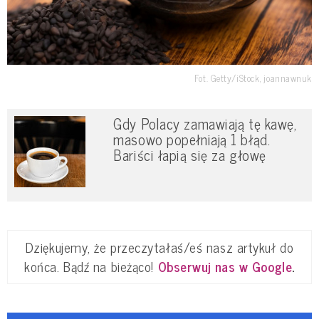
Fot. Getty/iStock, joannawnuk
Gdy Polacy zamawiają tę kawę,
masowo popełniają 1 błąd.
Bariści łapią się za głowę
Dziękujemy, że przeczytałaś/eś nasz artykuł do
końca. Bądź na bieżąco!
Obserwuj nas w Google
.