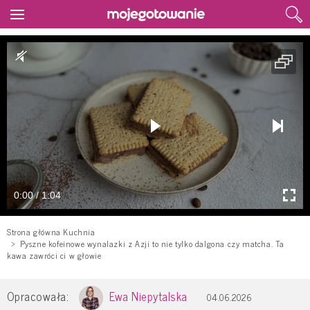
0:00 / 1:04
Strona główna Kuchnia
Pyszne kofeinowe wynalazki z Azji to nie tylko dalgona czy matcha. Ta
kawa zawróci ci w głowie
Opracowała:
Ewa Niepytalska
04.06.2026