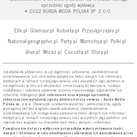
uprzedniej zgody wydawcy.
© 2022 BURDA MEDIA POLSKA SP. Z O.O.
Elle.pl
Glamour.pl
Kobieta.pl
Przyslijprzepis.pl
National-geographic.pl
Party.pl
Mamotoja.pl
Polki.pl
Viva.pl
Wizaz.pl
Cocolita.pl
Story.pl
Jakiekolwiek aktywności, w szczególności: pobieranie, zwielokrotnianie,
przechowywanie, lub inne wykorzystywanie treści, danych lub informacji
dostępnych w ramach niniejszego serwisu oraz wszystkich jego podstron, w
szczególności w celu ich eksploracji, zmierzającej do tworzenia, rozwoju,
modyfikacji i szkolenia systemów uczenia maszynowego, algorytmów lub
sztucznej inteligencji
jest zabronione oraz wymaga uprzedniej,
jednoznacznie wyrażonej zgody administratora serwisu – Burda Media
Polska sp. z o.o.
Obowiązek uzyskania wyraźnej i jednoznacznej zgody
wymagany jest bez względu sposób pobierania, zwielokrotniania,
przechowywania lub innego wykorzystywania treści, danych lub informacji
dostępnych w ramach niniejszego serwisu oraz wszystkich jego podstron, jak
również bez względu na charakter tych treści, danych i informacji.
Powyższe nie dotyczy wyłącznie przypadków wykorzystywania treści,
danych i informacji w celu umożliwienia i ułatwienia ich wyszukiwania przez