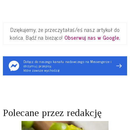
Dziękujemy, że przeczytałaś/eś nasz artykuł do
końca. Bądź na bieżąco!
Obserwuj nas w Google
.
Dołącz do naszego kanału nadawczego na Messengerze i
otrzymuj przepisy,
które zawsze wychodzą!
Polecane przez redakcję