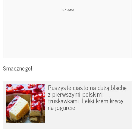
Smacznego!
Puszyste ciasto na dużą blachę
z pierwszymi polskimi
truskawkami. Lekki krem kręcę
na jogurcie