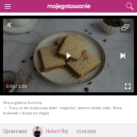
0:00 / 1:04
Strona główna Kuchnia
Turcy za ten budyniowy deser "magnolia" powinni dostać order. Biorą
truskawki i dzieje się magia
Opracował:
Hubert Rój
20.04.2026