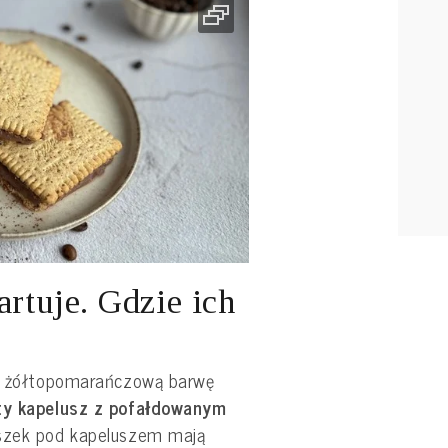
artuje. Gdzie ich
ub żółtopomarańczową barwę
ty kapelusz z pofałdowanym
aszek pod kapeluszem mają