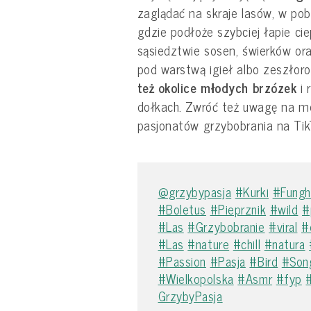
zaglądać na skraje lasów, w pobl
gdzie podłoże szybciej łapie ci
sąsiedztwie sosen, świerków ora
pod warstwą igieł albo zeszłoro
też okolice młodych brzózek
i 
dołkach. Zwróć też uwagę na m
pasjonatów grzybobrania na Tik
@grzybypasja
#Kurki
#Fungh
#Boletus
#Pieprznik
#wild
#
#Las
#Grzybobranie
#viral
#
#Las
#nature
#chill
#natura
#Passion
#Pasja
#Bird
#Son
#Wielkopolska
#Asmr
#fyp
GrzybyPasja