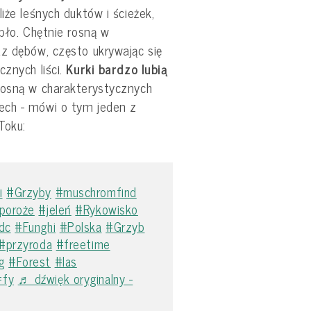
iże leśnych duktów i ścieżek,
epło. Chętnie rosną w
z dębów, często ukrywając się
cznych liści.
Kurki bardzo lubią
rosną w charakterystycznych
ech - mówi o tym jeden z
Toku:
i
#Grzyby
#muschromfind
poroże
#jeleń
#Rykowisko
dc
#Funghi
#Polska
#Grzyb
#przyroda
#freetime
g
#Forest
#las
#fy
♬ dźwięk oryginalny -