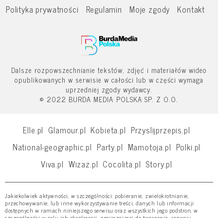
Polityka prywatności
Regulamin
Moje zgody
Kontakt
Dalsze rozpowszechnianie tekstów, zdjęć i materiałów wideo
opublikowanych w serwisie w całości lub w części wymaga
uprzedniej zgody wydawcy.
© 2022 BURDA MEDIA POLSKA SP. Z O.O.
Elle.pl
Glamour.pl
Kobieta.pl
Przyslijprzepis.pl
National-geographic.pl
Party.pl
Mamotoja.pl
Polki.pl
Viva.pl
Wizaz.pl
Cocolita.pl
Story.pl
Jakiekolwiek aktywności, w szczególności: pobieranie, zwielokrotnianie,
przechowywanie, lub inne wykorzystywanie treści, danych lub informacji
dostępnych w ramach niniejszego serwisu oraz wszystkich jego podstron, w
szczególności w celu ich eksploracji, zmierzającej do tworzenia, rozwoju,