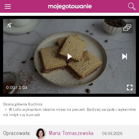
0:00 / 1:04
Strona główna Kuchnia
W Lidlu wytropiłam idealne mięso na pieczeń. Bardziej soczyste i wykwintne
niż indyk czy kurczak
Opracowała:
Maria Tomaszewska
06.06.2026