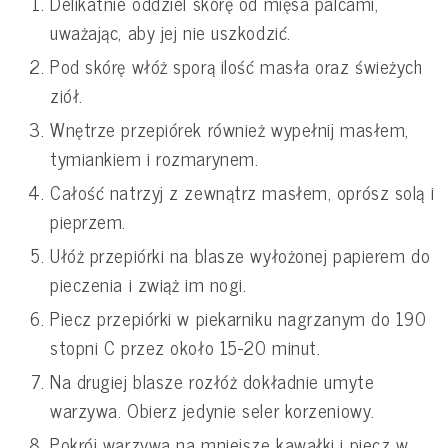
Delikatnie oddziel skórę od mięsa palcami,
uważając, aby jej nie uszkodzić.
Pod skórę włóż sporą ilość masła oraz świeżych
ziół.
Wnętrze przepiórek również wypełnij masłem,
tymiankiem i rozmarynem.
Całość natrzyj z zewnątrz masłem, oprósz solą i
pieprzem.
Ułóż przepiórki na blasze wyłożonej papierem do
pieczenia i zwiąż im nogi.
Piecz przepiórki w piekarniku nagrzanym do 190
stopni C przez około 15-20 minut.
Na drugiej blasze rozłóż dokładnie umyte
warzywa. Obierz jedynie seler korzeniowy.
Pokrój warzywa na mniejsze kawałki i piecz w