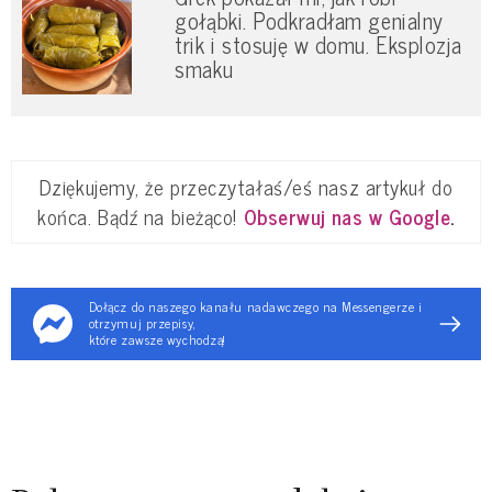
gołąbki. Podkradłam genialny
trik i stosuję w domu. Eksplozja
smaku
Dziękujemy, że przeczytałaś/eś nasz artykuł do
końca. Bądź na bieżąco!
Obserwuj nas w Google
.
Dołącz do naszego kanału nadawczego na Messengerze i
otrzymuj przepisy,
które zawsze wychodzą!