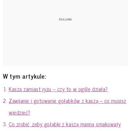
W tym artykule:
Kasza zamiast ryżu – czy to w ogóle działa?
Zawijanie i gotowanie gołąbków z kaszą – co musisz
wiedzieć?
Co zrobić, żeby gołąbki z kaszą manną smakowały