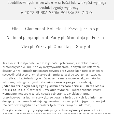
opublikowanych w serwisie w całości lub w części wymaga
uprzedniej zgody wydawcy.
© 2022 BURDA MEDIA POLSKA SP. Z O.O.
Elle.pl
Glamour.pl
Kobieta.pl
Przyslijprzepis.pl
National-geographic.pl
Party.pl
Mamotoja.pl
Polki.pl
Viva.pl
Wizaz.pl
Cocolita.pl
Story.pl
Jakiekolwiek aktywności, w szczególności: pobieranie, zwielokrotnianie,
przechowywanie, lub inne wykorzystywanie treści, danych lub informacji
dostępnych w ramach niniejszego serwisu oraz wszystkich jego podstron, w
szczególności w celu ich eksploracji, zmierzającej do tworzenia, rozwoju,
modyfikacji i szkolenia systemów uczenia maszynowego, algorytmów lub
sztucznej inteligencji
jest zabronione oraz wymaga uprzedniej,
jednoznacznie wyrażonej zgody administratora serwisu – Burda Media
Polska sp. z o.o.
Obowiązek uzyskania wyraźnej i jednoznacznej zgody
wymagany jest bez względu sposób pobierania, zwielokrotniania,
przechowywania lub innego wykorzystywania treści, danych lub informacji
dostępnych w ramach niniejszego serwisu oraz wszystkich jego podstron, jak
również bez względu na charakter tych treści, danych i informacji.
Powyższe nie dotyczy wyłącznie przypadków wykorzystywania treści,
danych i informacji w celu umożliwienia i ułatwienia ich wyszukiwania przez