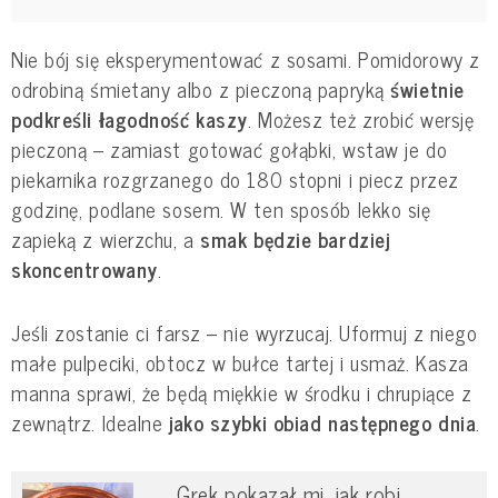
Nie bój się eksperymentować z sosami. Pomidorowy z
odrobiną śmietany albo z pieczoną papryką
świetnie
podkreśli łagodność kaszy
. Możesz też zrobić wersję
pieczoną – zamiast gotować gołąbki, wstaw je do
piekarnika rozgrzanego do 180 stopni i piecz przez
godzinę, podlane sosem. W ten sposób lekko się
zapieką z wierzchu, a
smak będzie bardziej
skoncentrowany
.
Jeśli zostanie ci farsz – nie wyrzucaj. Uformuj z niego
małe pulpeciki, obtocz w bułce tartej i usmaż. Kasza
manna sprawi, że będą miękkie w środku i chrupiące z
zewnątrz. Idealne
jako szybki obiad następnego dnia
.
Grek pokazał mi, jak robi