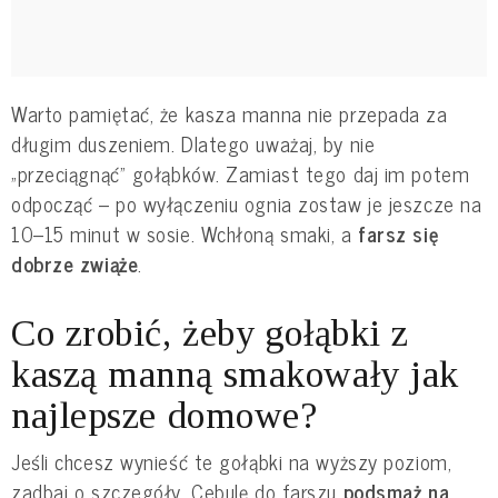
Warto pamiętać, że kasza manna nie przepada za
długim duszeniem. Dlatego uważaj, by nie
„przeciągnąć" gołąbków. Zamiast tego daj im potem
odpocząć – po wyłączeniu ognia zostaw je jeszcze na
10–15 minut w sosie. Wchłoną smaki, a
farsz się
dobrze zwiąże
.
Co zrobić, żeby gołąbki z
kaszą manną smakowały jak
najlepsze domowe?
Jeśli chcesz wynieść te gołąbki na wyższy poziom,
zadbaj o szczegóły. Cebulę do farszu
podsmaż na