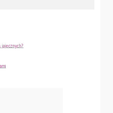
ń jajecznych?
gami