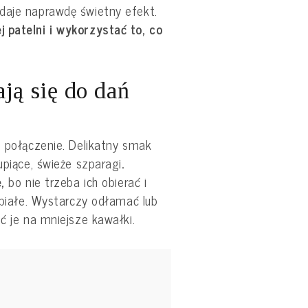
daje naprawdę świetny efekt.
 patelni i wykorzystać to, co
ją się do dań
e połączenie. Delikatny smak
upiące, świeże szparagi
.
,
bo nie trzeba ich obierać i
ż białe. Wystarczy odłamać lub
ić je na mniejsze kawałki.