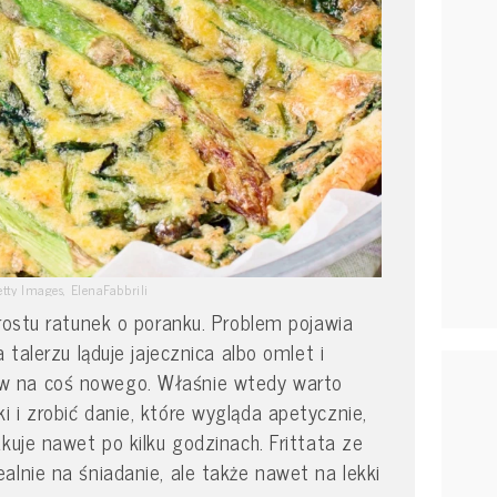
etty Images, ElenaFabbrili
prostu ratunek o poranku. Problem pojawia
 talerzu ląduje jajecznica albo omlet i
w na coś nowego. Właśnie wtedy warto
 i zrobić danie, które wygląda apetycznie,
kuje nawet po kilku godzinach. Frittata ze
alnie na śniadanie, ale także nawet na lekki