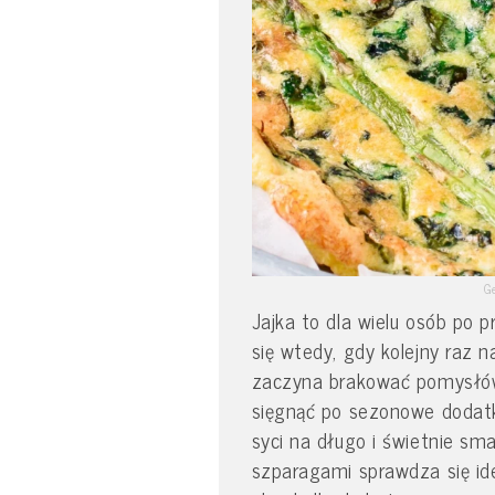
G
Jajka to dla wielu osób po 
się wtedy, gdy kolejny raz na
zaczyna brakować pomysłó
sięgnąć po sezonowe dodatki
syci na długo i świetnie sma
szparagami sprawdza się ide