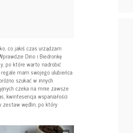
ko, co jakiś czas urządzam
Wprawdzie Dino i Biedronkę
, po które warto nadrobić
m regale mam swojego ulubieńca
 próżno szukać w innych
ycyjnych czeka na mnie zawsze
as, kwintesencja wspaniałości
ny zestaw wędlin, po który
.