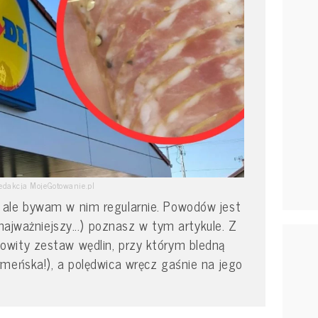
edakcja MojeGotowanie.pl
ale bywam w nim regularnie. Powodów jest
 najważniejszy...) poznasz w tym artykule. Z
wity zestaw wędlin, przy którym bledną
meńska!), a polędwica wręcz gaśnie na jego