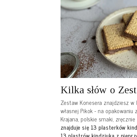
Kilka słów o Zes
Zestaw Konesera znajdziesz w 
własnej Pikok - na opakowaniu z
Krajana, polskie smaki, zręcznie
znajduje się 13 plasterków kind
13 plastrów kindziuka z pieprz