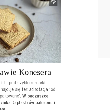
tawie Konesera
Lidlu pod szyldem marki
najduje się też adnotacja "od
 pakowane".
W paczuszce
ziuka, 5 plastrów baleronu i
em.