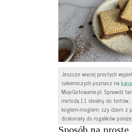
Jeszcze więcej prostych wypie
cukierniczych poznasz na
kan
MojeGotowanie.pl. Sprawdź tam 
metodą 1:1 idealny do tortów,
koglem-moglem, czy dżem z j
doskonały do rogalików poniżej.
Sposób na proste 