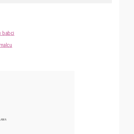
u babci
smalcu