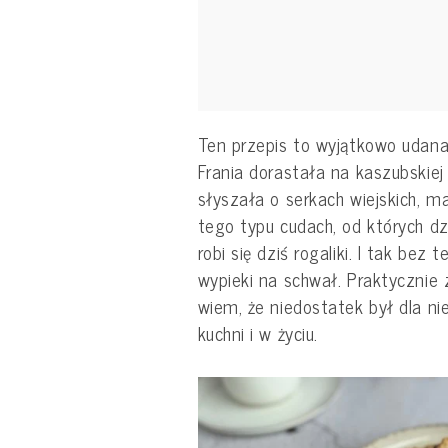
Ten przepis to wyjątkowo udana
Frania dorastała na kaszubskiej
słyszała o serkach wiejskich, ma
tego typu cudach, od których dzi
robi się dziś rogaliki. I tak be
wypieki na schwał. Praktyczni
wiem, że niedostatek był dla ni
kuchni i w życiu.