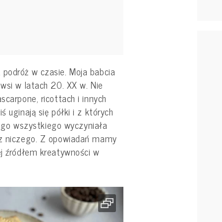
 podróż w czasie. Moja babcia
 wsi w latach 20. XX w. Nie
scarpone, ricottach i innych
ś uginają się półki i z których
z tego wszystkiego wyczyniała
e z niczego. Z opowiadań mamy
ej źródłem kreatywności w