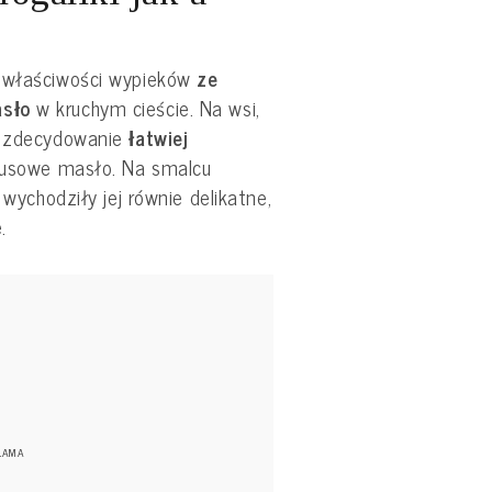
a właściwości wypieków
ze
asło
w kruchym cieście. Na wsi,
to zdecydowanie
łatwiej
ksusowe masło. Na smalcu
 wychodziły jej równie delikatne,
.