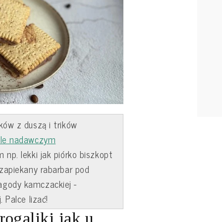
ków z duszą i trików
ale nadawczym
np. lekki jak piórko biszkopt
 zapiekany rabarbar pod
agody kamczackiej -
 Palce lizać!
rogaliki jak u