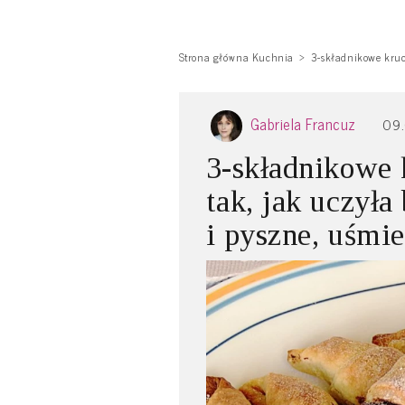
Strona główna Kuchnia
3-składnikowe kruch
Gabriela Francuz
09
3-składnikowe k
tak, jak uczyła
i pyszne, uśmie