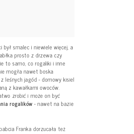
 był smalec i niewiele więcej, a
 Jabłka prosto z drzewa czy
e to samo, co rogaliki i inne
 nie mogła nawet boska
z leśnych jagód - domowy kisiel
zaną z kawałkami owoców.
łatwo zrobić i może on być
nia rogalików
- nawet na bazie
 babcia Franka dorzucała też