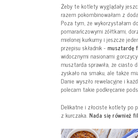
Żeby te kotlety wyglądały jeszc
razem pokombinowałam z dodat
Poza tym, że wykorzystałam dob
pomarańczowymi żółtkami, dor
mielonej kurkumy i jeszcze jed
przepisu składnik -
musztardę 
widocznymi nasionami gorczycy)
musztarda sprawiła, że ciasto d
zyskało na smaku, ale także mi
Danie wyszło rewelacyjne i każd
polecam takie podkręcanie po
Delikatne i złociste kotlety po 
z kurczaka.
Nada się również fi