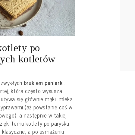
kotlety po
ych kotletów
d zwykłych
brakiem panierki
.
rtej, która często wysusza
 używa się głównie mąki, mleka
przyprawami (aż powstanie coś w
owego), a następnie w takiej
zięki temu kotlety po parysku
iż klasyczne, a po usmażeniu