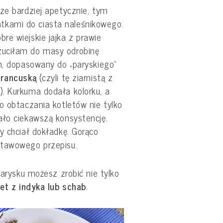
ze bardziej apetycznie, tym
kami do ciasta naleśnikowego.
re wiejskie jajka z prawie
zuciłam do masy odrobinę
en, dopasowany do „paryskiego”
francuską
(czyli tę ziarnistą z
. Kurkuma dodała kolorku, a
o obtaczania kotletów nie tylko
ało ciekawszą konsystencję.
y chciał dokładkę. Gorąco
dstawowego przepisu.
parysku możesz zrobić nie tylko
let z indyka lub schab
.