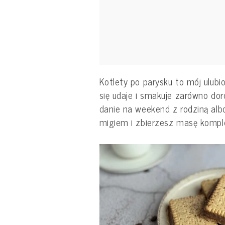
Kotlety po parysku to mój ulubi
się udaje i smakuje zarówno doro
danie na weekend z rodziną albo
migiem i zbierzesz masę kom