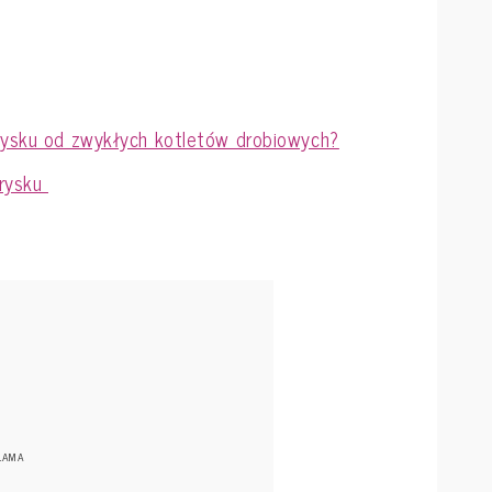
arysku od zwykłych kotletów drobiowych?
arysku