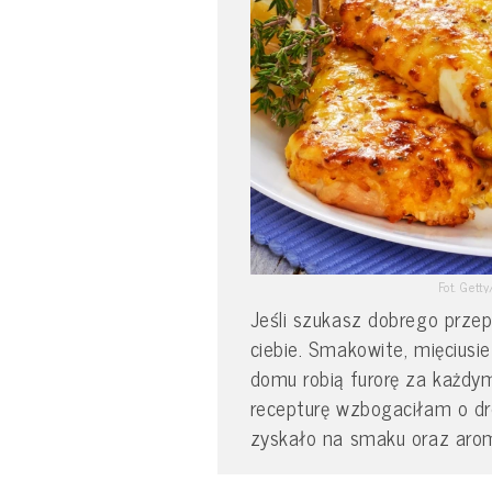
Fot. Get
Jeśli szukasz dobrego przep
ciebie. Smakowite, mięciusi
domu robią furorę za każdy
recepturę wzbogaciłam o dro
zyskało na smaku oraz arom