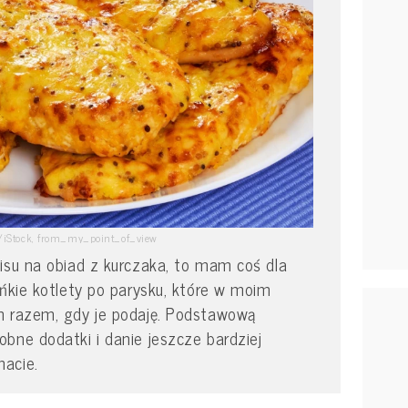
ty/iStock, from_my_point_of_view
isu na obiad z kurczaka, to mam coś dla
eńkie kotlety po parysku, które w moim
m razem, gdy je podaję. Podstawową
bne dodatki i danie jeszcze bardziej
acie.