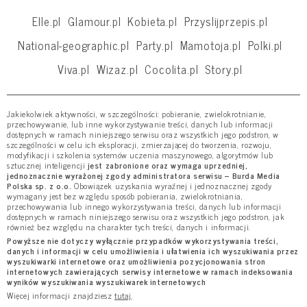
Elle.pl
Glamour.pl
Kobieta.pl
Przyslijprzepis.pl
National-geographic.pl
Party.pl
Mamotoja.pl
Polki.pl
Viva.pl
Wizaz.pl
Cocolita.pl
Story.pl
Jakiekolwiek aktywności, w szczególności: pobieranie, zwielokrotnianie,
przechowywanie, lub inne wykorzystywanie treści, danych lub informacji
dostępnych w ramach niniejszego serwisu oraz wszystkich jego podstron, w
szczególności w celu ich eksploracji, zmierzającej do tworzenia, rozwoju,
modyfikacji i szkolenia systemów uczenia maszynowego, algorytmów lub
sztucznej inteligencji
jest zabronione oraz wymaga uprzedniej,
jednoznacznie wyrażonej zgody administratora serwisu – Burda Media
Polska sp. z o.o.
Obowiązek uzyskania wyraźnej i jednoznacznej zgody
wymagany jest bez względu sposób pobierania, zwielokrotniania,
przechowywania lub innego wykorzystywania treści, danych lub informacji
dostępnych w ramach niniejszego serwisu oraz wszystkich jego podstron, jak
również bez względu na charakter tych treści, danych i informacji.
Powyższe nie dotyczy wyłącznie przypadków wykorzystywania treści,
danych i informacji w celu umożliwienia i ułatwienia ich wyszukiwania przez
wyszukiwarki internetowe oraz umożliwienia pozycjonowania stron
internetowych zawierających serwisy internetowe w ramach indeksowania
wyników wyszukiwania wyszukiwarek internetowych
Więcej informacji znajdziesz
tutaj
.