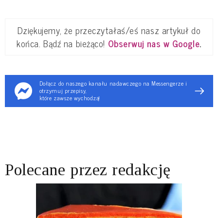
Dziękujemy, że przeczytałaś/eś nasz artykuł do
końca. Bądź na bieżąco!
Obserwuj nas w Google
.
Dołącz do naszego kanału nadawczego na Messengerze i
otrzymuj przepisy,
które zawsze wychodzą!
Polecane przez redakcję