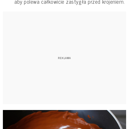
aby polewa całkowicie zastygła przed krojeniem.