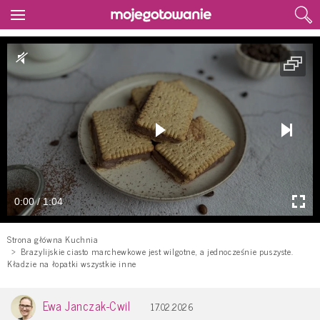
0:00 / 1:04
Strona główna Kuchnia
Brazylijskie ciasto marchewkowe jest wilgotne, a jednocześnie puszyste.
Kładzie na łopatki wszystkie inne
Ewa Janczak-Cwil
17.02.2026