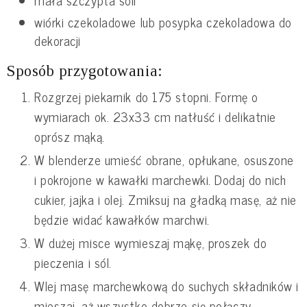
wiórki czekoladowe lub posypka czekoladowa do
dekoracji
Sposób przygotowania:
Rozgrzej piekarnik do 175 stopni. Formę o
wymiarach ok. 23x33 cm natłuść i delikatnie
oprósz mąką.
W blenderze umieść obrane, opłukane, osuszone
i pokrojone w kawałki marchewki. Dodaj do nich
cukier, jajka i olej. Zmiksuj na gładką masę, aż nie
będzie widać kawałków marchwi.
W dużej misce wymieszaj mąkę, proszek do
pieczenia i sól.
Wlej masę marchewkową do suchych składników i
mieszaj, aż wszystko dobrze się połączy.