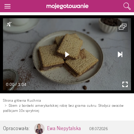
0:00 / 1:04
Strona główna Kuchnia
Dżem z borówki amerykańskiej robię bez grama cukru. Słodycz owoców
podbijam 10x sprytniej
Opracowała:
Ewa Niepytalska
08.07.2026