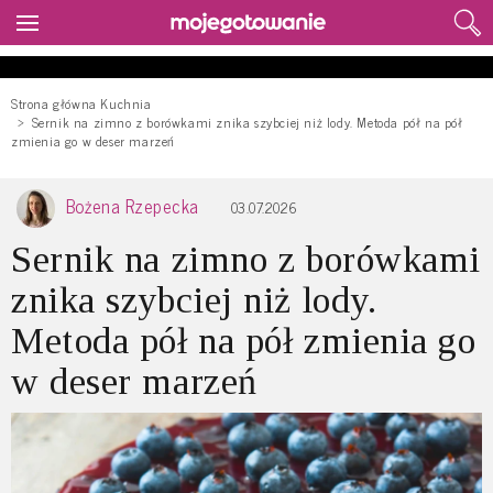
Strona główna Kuchnia
Sernik na zimno z borówkami znika szybciej niż lody. Metoda pół na pół
zmienia go w deser marzeń
Bożena Rzepecka
03.07.2026
Sernik na zimno z borówkami
znika szybciej niż lody.
Metoda pół na pół zmienia go
w deser marzeń