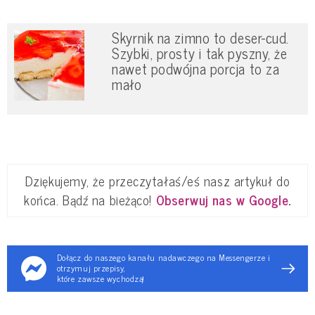
Skyrnik na zimno to deser-cud.
Szybki, prosty i tak pyszny, że
nawet podwójna porcja to za
mało
Dziękujemy, że przeczytałaś/eś nasz artykuł do
końca. Bądź na bieżąco!
Obserwuj nas w Google
.
Dołącz do naszego kanału nadawczego na Messengerze i
otrzymuj przepisy,
które zawsze wychodzą!