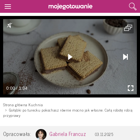
0:00 / 1:04
Strona główna Kuchnia
Gołąbki po turecku pokochasz równie mocno jak własne. Całą robotę robią
przyprawy
Opracowała:
Gabriela Francuz
03.11.2025