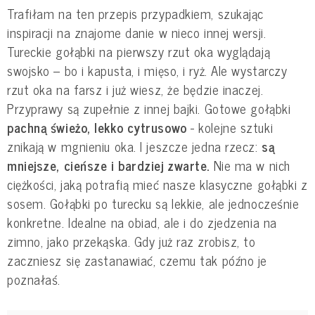
Trafiłam na ten przepis przypadkiem, szukając
inspiracji na znajome danie w nieco innej wersji.
Tureckie gołąbki na pierwszy rzut oka wyglądają
swojsko – bo i kapusta, i mięso, i ryż. Ale wystarczy
rzut oka na farsz i już wiesz, że będzie inaczej.
Przyprawy są zupełnie z innej bajki. Gotowe gołąbki
pachną świeżo, lekko cytrusowo
- kolejne sztuki
znikają w mgnieniu oka. I jeszcze jedna rzecz:
są
mniejsze, cieńsze i bardziej zwarte.
Nie ma w nich
ciężkości, jaką potrafią mieć nasze klasyczne gołąbki z
sosem. Gołąbki po turecku są lekkie, ale jednocześnie
konkretne. Idealne na obiad, ale i do zjedzenia na
zimno, jako przekąska. Gdy już raz zrobisz, to
zaczniesz się zastanawiać, czemu tak późno je
poznałaś.