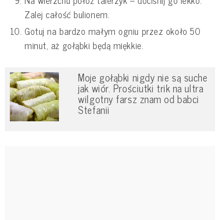
Na wierzchu połóż talerzyk – dociśnij go lekko.
Zalej całość bulionem.
Gotuj na bardzo małym ogniu przez około 50
minut, aż gołąbki będą miękkie.
Moje gołąbki nigdy nie są suche
jak wiór. Prościutki trik na ultra
wilgotny farsz znam od babci
Stefanii