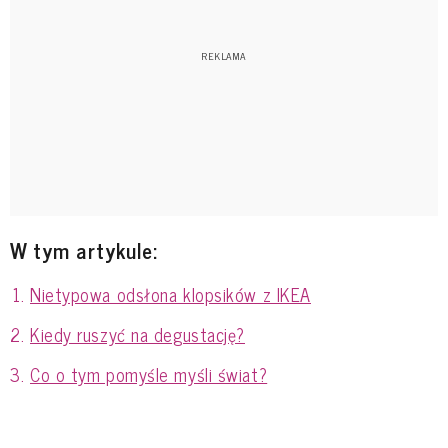
W tym artykule:
Nietypowa odsłona klopsików z IKEA
Kiedy ruszyć na degustację?
Co o tym pomyśle myśli świat?