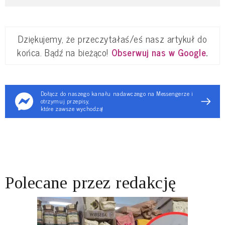
Dziękujemy, że przeczytałaś/eś nasz artykuł do
końca. Bądź na bieżąco!
Obserwuj nas w Google
.
Dołącz do naszego kanału nadawczego na Messengerze i
otrzymuj przepisy,
które zawsze wychodzą!
Polecane przez redakcję