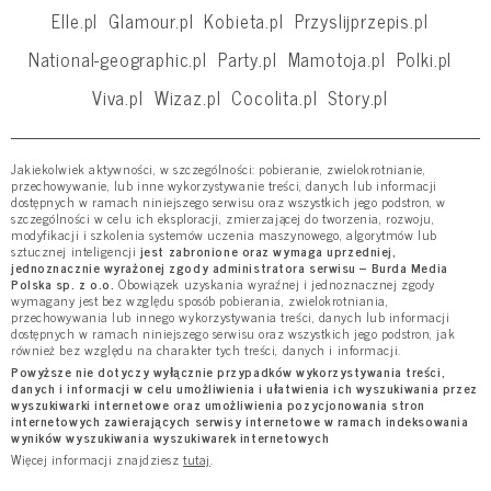
Elle.pl
Glamour.pl
Kobieta.pl
Przyslijprzepis.pl
National-geographic.pl
Party.pl
Mamotoja.pl
Polki.pl
Viva.pl
Wizaz.pl
Cocolita.pl
Story.pl
Jakiekolwiek aktywności, w szczególności: pobieranie, zwielokrotnianie,
przechowywanie, lub inne wykorzystywanie treści, danych lub informacji
dostępnych w ramach niniejszego serwisu oraz wszystkich jego podstron, w
szczególności w celu ich eksploracji, zmierzającej do tworzenia, rozwoju,
modyfikacji i szkolenia systemów uczenia maszynowego, algorytmów lub
sztucznej inteligencji
jest zabronione oraz wymaga uprzedniej,
jednoznacznie wyrażonej zgody administratora serwisu – Burda Media
Polska sp. z o.o.
Obowiązek uzyskania wyraźnej i jednoznacznej zgody
wymagany jest bez względu sposób pobierania, zwielokrotniania,
przechowywania lub innego wykorzystywania treści, danych lub informacji
dostępnych w ramach niniejszego serwisu oraz wszystkich jego podstron, jak
również bez względu na charakter tych treści, danych i informacji.
Powyższe nie dotyczy wyłącznie przypadków wykorzystywania treści,
danych i informacji w celu umożliwienia i ułatwienia ich wyszukiwania przez
wyszukiwarki internetowe oraz umożliwienia pozycjonowania stron
internetowych zawierających serwisy internetowe w ramach indeksowania
wyników wyszukiwania wyszukiwarek internetowych
Więcej informacji znajdziesz
tutaj
.