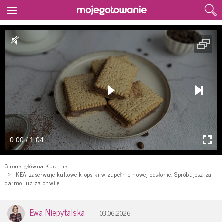
0:00 / 1:04
Strona główna Kuchnia
IKEA zaserwuje kultowe klopsiki w zupełnie nowej odsłonie. Spróbujesz za
darmo już za chwilę
Ewa Niepytalska
03.06.2026